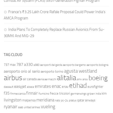
Combat Air System (FCAS) Sixth‑Generation Fighter Program
France’s ₹3.25 Lakh Crore Rafale Proposal Could Power India’s
AMCA Program
India Plans To Completely Replace Russian Avionics From Su-
30MKI And MiG-29
TAG CLOUD
787
a330
737 max
a380
aeroporti del garda
aeroporto bergamo
aeroporto bologna
agusta westland
aeroporto orio al serio
aeroporto torino
airbus
alitalia
boeing
air canada
alenia aermacchi
amx
ansv
etihad
enac
emirates
easyjet
enav
eurofighter
dassault
ebace
finnair
f35
frecce tricolori
klm
finmeccanica
fiumicino
germanwings
gripen
india
livingston
meridiana
malpensa
qatar airways
nato
pc-24
pilatus
ryanair
vueling
saab
united airlines