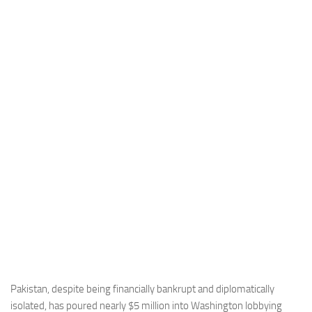
Industria
Notizie Estero
Compagnie Aeree
Forze Aeree
Industria
Media
Video
Aeroporti
Compagnie Aeree
Forze Aeree
Incidenti
Industria
Pakistan, despite being financially bankrupt and diplomatically
isolated, has poured nearly $5 million into Washington lobbying