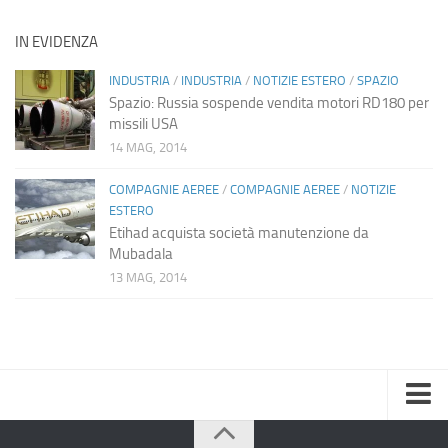
IN EVIDENZA
INDUSTRIA
/
INDUSTRIA
/
NOTIZIE ESTERO
/
SPAZIO
Spazio: Russia sospende vendita motori RD180 per
missili USA
14 MAG, 2014
COMPAGNIE AEREE
/
COMPAGNIE AEREE
/
NOTIZIE
ESTERO
Etihad acquista società manutenzione da
Mubadala
13 MAG, 2014
Home