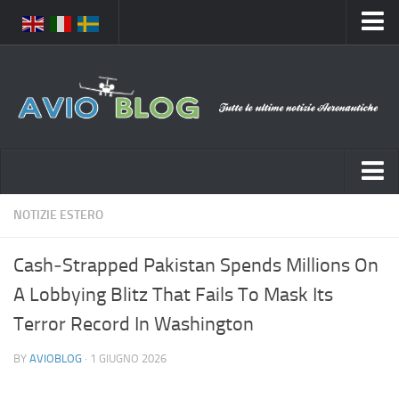
Home
Chi Siamo
Media
Foto
Video
Notizie Italia
NOTIZIE ESTERO
Contatti
Aeronautica Civile
Privacy
Cash‑Strapped Pakistan Spends Millions On
Aeronautica Militare
Pubblicità
A Lobbying Blitz That Fails To Mask Its
Aeroporti
Disclaimer
Terror Record In Washington
Compagnie Aeree
Feed
BY
AVIOBLOG
· 1 GIUGNO 2026
Forze Aeree
Prenota Voli
Incidenti e inconvenienti aerei