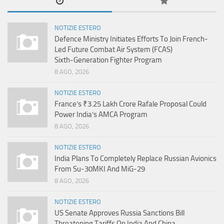
NOTIZIE ESTERO
Defence Ministry Initiates Efforts To Join French-
Led Future Combat Air System (FCAS)
Sixth‑Generation Fighter Program
8 AGO, 2026
NOTIZIE ESTERO
France’s ₹3.25 Lakh Crore Rafale Proposal Could
Power India’s AMCA Program
8 AGO, 2026
NOTIZIE ESTERO
India Plans To Completely Replace Russian Avionics
From Su-30MKI And MiG-29
8 AGO, 2026
NOTIZIE ESTERO
US Senate Approves Russia Sanctions Bill
Threatening Tariffs On India And China