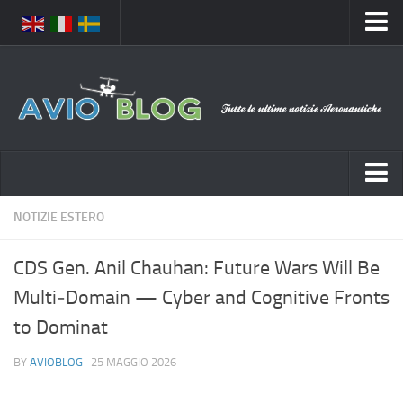
Home
Chi Siamo
Media
Foto
Video
Notizie Italia
NOTIZIE ESTERO
Contatti
Aeronautica Civile
Privacy
CDS Gen. Anil Chauhan: Future Wars Will Be
Aeronautica Militare
Pubblicità
Multi‑Domain — Cyber and Cognitive Fronts
Aeroporti
Disclaimer
to Dominat
Compagnie Aeree
Feed
BY
AVIOBLOG
· 25 MAGGIO 2026
Forze Aeree
Prenota Voli
Incidenti e inconvenienti aerei