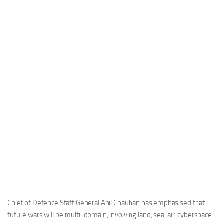
Industria
Notizie Estero
Compagnie Aeree
Forze Aeree
Industria
Media
Video
Aeroporti
Compagnie Aeree
Forze Aeree
Incidenti
Industria
Chief of Defence Staff General Anil Chauhan has emphasised that
future wars will be multi-domain, involving land, sea, air, cyberspace