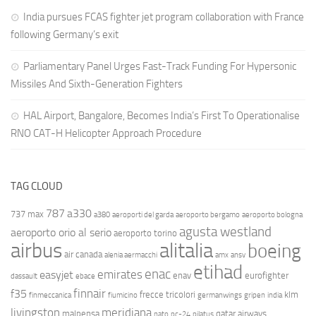
India pursues FCAS fighter jet program collaboration with France
following Germany’s exit
Parliamentary Panel Urges Fast-Track Funding For Hypersonic
Missiles And Sixth-Generation Fighters
HAL Airport, Bangalore, Becomes India’s First To Operationalise
RNO CAT-H Helicopter Approach Procedure
TAG CLOUD
787
a330
737 max
a380
aeroporti del garda
aeroporto bergamo
aeroporto bologna
agusta westland
aeroporto orio al serio
aeroporto torino
airbus
alitalia
boeing
air canada
alenia aermacchi
amx
ansv
etihad
enac
emirates
easyjet
enav
eurofighter
dassault
ebace
finnair
f35
frecce tricolori
klm
finmeccanica
fiumicino
germanwings
gripen
india
livingston
meridiana
malpensa
qatar airways
nato
pc-24
pilatus