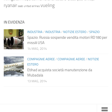
ryanair
vueling
saab
united airlines
IN EVIDENZA
INDUSTRIA
/
INDUSTRIA
/
NOTIZIE ESTERO
/
SPAZIO
Spazio: Russia sospende vendita motori RD180 per
missili USA
14 MAG, 2014
COMPAGNIE AEREE
/
COMPAGNIE AEREE
/
NOTIZIE
ESTERO
Etihad acquista società manutenzione da
Mubadala
13 MAG, 2014