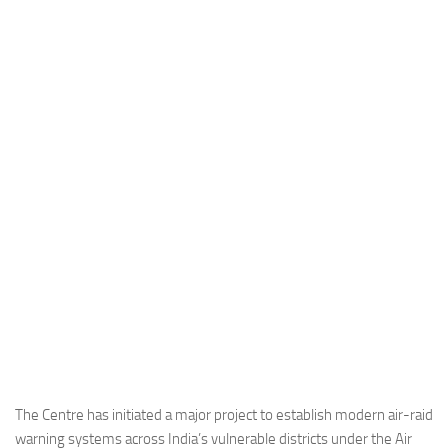
Industria
Notizie Estero
Compagnie Aeree
Forze Aeree
Industria
Media
Video
Aeroporti
Compagnie Aeree
Forze Aeree
Incidenti
Industria
The Centre has initiated a major project to establish modern air-raid
warning systems across India’s vulnerable districts under the Air