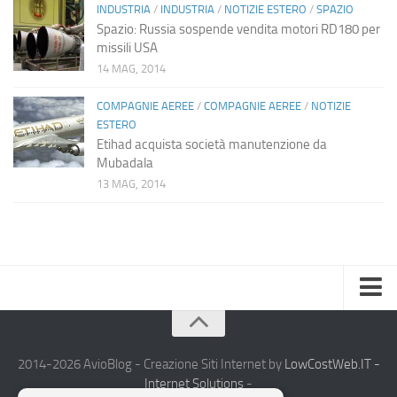
INDUSTRIA
/
INDUSTRIA
/
NOTIZIE ESTERO
/
SPAZIO
Spazio: Russia sospende vendita motori RD180 per
missili USA
14 MAG, 2014
COMPAGNIE AEREE
/
COMPAGNIE AEREE
/
NOTIZIE
ESTERO
Etihad acquista società manutenzione da
Mubadala
13 MAG, 2014
Home
Chi Siamo
2014-2026 AvioBlog - Creazione Siti Internet by
LowCostWeb.IT -
Internet Solutions
-
Notizie Estero