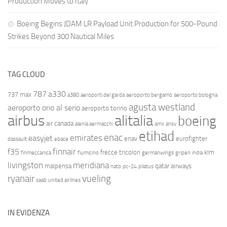
Production Moves to Italy
Boeing Begins JDAM LR Payload Unit Production for 500-Pound
Strikes Beyond 300 Nautical Miles
TAG CLOUD
787
a330
737 max
a380
aeroporti del garda
aeroporto bergamo
aeroporto bologna
agusta westland
aeroporto orio al serio
aeroporto torino
airbus
alitalia
boeing
air canada
alenia aermacchi
amx
ansv
etihad
enac
emirates
easyjet
enav
eurofighter
dassault
ebace
finnair
f35
frecce tricolori
klm
finmeccanica
fiumicino
germanwings
gripen
india
livingston
meridiana
malpensa
qatar airways
nato
pc-24
pilatus
ryanair
vueling
saab
united airlines
IN EVIDENZA