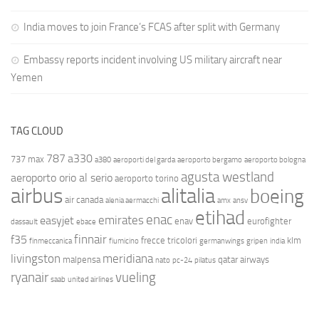
India moves to join France’s FCAS after split with Germany
Embassy reports incident involving US military aircraft near
Yemen
TAG CLOUD
787
a330
737 max
a380
aeroporti del garda
aeroporto bergamo
aeroporto bologna
agusta westland
aeroporto orio al serio
aeroporto torino
airbus
alitalia
boeing
air canada
alenia aermacchi
amx
ansv
etihad
enac
emirates
easyjet
enav
eurofighter
dassault
ebace
finnair
f35
frecce tricolori
klm
finmeccanica
fiumicino
germanwings
gripen
india
livingston
meridiana
malpensa
qatar airways
nato
pc-24
pilatus
ryanair
vueling
saab
united airlines