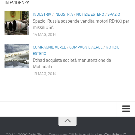
IN EVIDENZA
INDUSTRIA
/
INDUSTRIA
/
NOTIZIE ESTERO
/
SPAZIO
Spazio: Russia sospende vendita motori RD180 per
missili USA
14 MAG, 2014
COMPAGNIE AEREE
/
COMPAGNIE AEREE
/
NOTIZIE
ESTERO
Etihad acquista società manutenzione da
Mubadala
13 MAG, 2014
Home
Chi Siamo