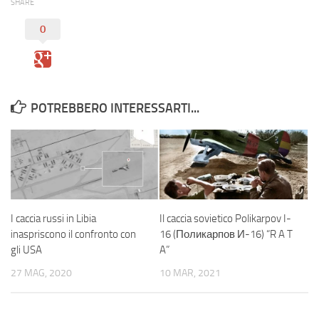
SHARE
0
POTREBBERO INTERESSARTI...
I caccia russi in Libia
Il caccia sovietico Polikarpov I-
inaspriscono il confronto con
16 (Поликарпов И-16) “R A T
gli USA
A”
27 MAG, 2020
10 MAR, 2021