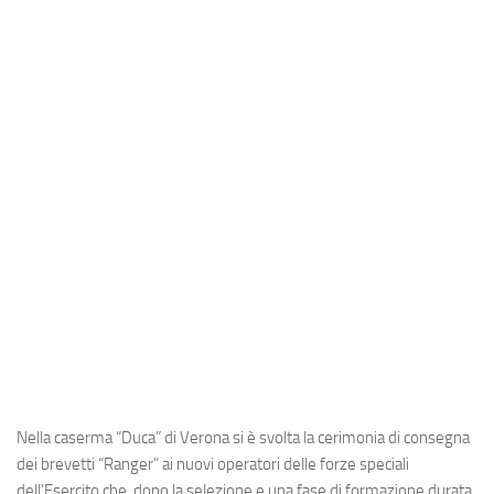
Industria
Notizie Estero
Compagnie Aeree
Forze Aeree
Industria
Media
Video
Aeroporti
Compagnie Aeree
Forze Aeree
Incidenti
Nella caserma “Duca” di Verona si è svolta la cerimonia di consegna
Industria
dei brevetti “Ranger” ai nuovi operatori delle forze speciali
dell’Esercito che, dopo la selezione e una fase di formazione durata