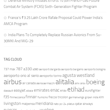
Defence Ministry Initiates Efforts To Join French-Led Future
Combat Air System (FCAS) Sixth‑Generation Fighter Program
France’s ₹3.25 Lakh Crore Rafale Proposal Could Power India’s
AMCA Program
India Plans To Completely Replace Russian Avionics From Su-
30MKI And MiG-29
TAG CLOUD
787
a330
737 max
a380
aeroporti del garda
aeroporto bergamo
aeroporto bologna
agusta westland
aeroporto orio al serio
aeroporto torino
airbus
alitalia
boeing
air canada
alenia aermacchi
amx
ansv
etihad
enac
emirates
easyjet
enav
eurofighter
dassault
ebace
finnair
f35
frecce tricolori
klm
finmeccanica
fiumicino
germanwings
gripen
india
livingston
meridiana
malpensa
qatar airways
nato
pc-24
pilatus
ryanair
vueling