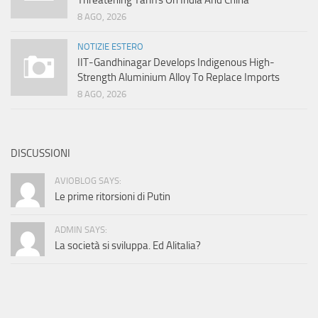
Threatening Tariffs On India And China
8 AGO, 2026
NOTIZIE ESTERO
IIT-Gandhinagar Develops Indigenous High-
Strength Aluminium Alloy To Replace Imports
8 AGO, 2026
DISCUSSIONI
AVIOBLOG SAYS:
Le prime ritorsioni di Putin
ADMIN SAYS:
La società si sviluppa. Ed Alitalia?