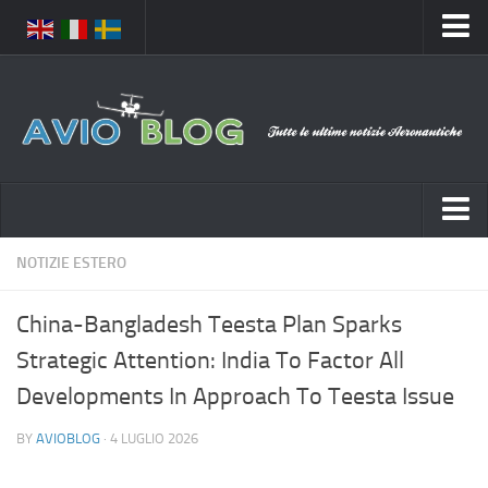
Home
Chi Siamo
Media
Foto
Video
Notizie Italia
NOTIZIE ESTERO
Contatti
Aeronautica Civile
Privacy
China-Bangladesh Teesta Plan Sparks
Aeronautica Militare
Pubblicità
Strategic Attention: India To Factor All
Aeroporti
Disclaimer
Developments In Approach To Teesta Issue
Compagnie Aeree
Feed
BY
AVIOBLOG
· 4 LUGLIO 2026
Forze Aeree
Prenota Voli
Incidenti e inconvenienti aerei