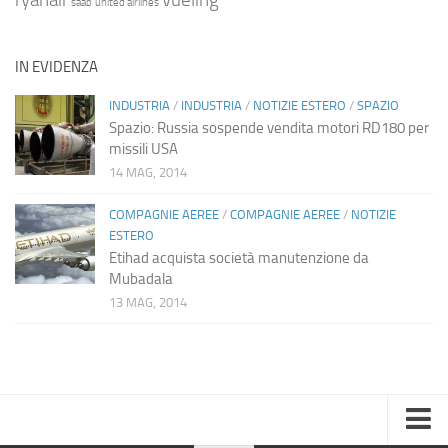
saab
united airlines
IN EVIDENZA
INDUSTRIA
/
INDUSTRIA
/
NOTIZIE ESTERO
/
SPAZIO
Spazio: Russia sospende vendita motori RD180 per
missili USA
14 MAG, 2014
COMPAGNIE AEREE
/
COMPAGNIE AEREE
/
NOTIZIE
ESTERO
Etihad acquista società manutenzione da
Mubadala
13 MAG, 2014