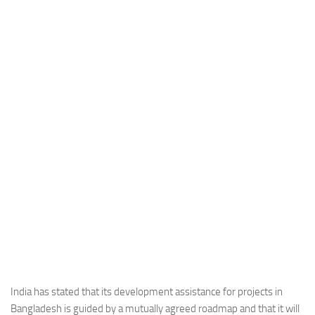
Industria
Notizie Estero
Compagnie Aeree
Forze Aeree
Industria
Media
Video
Aeroporti
Compagnie Aeree
Forze Aeree
Incidenti
Industria
India has stated that its development assistance for projects in
Bangladesh is guided by a mutually agreed roadmap and that it will