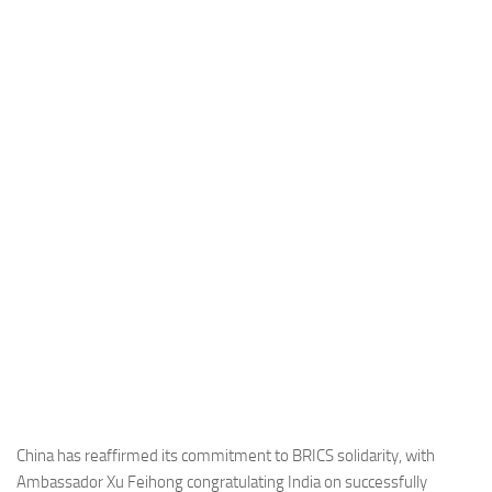
Industria
Notizie Estero
Compagnie Aeree
Forze Aeree
Industria
Media
Video
Aeroporti
Compagnie Aeree
Forze Aeree
Incidenti
Industria
China has reaffirmed its commitment to BRICS solidarity, with
Ambassador Xu Feihong congratulating India on successfully