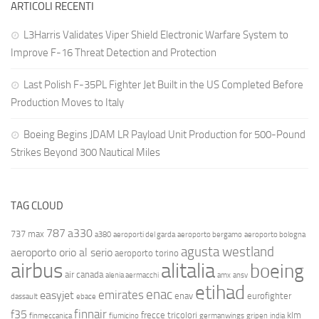
ARTICOLI RECENTI
L3Harris Validates Viper Shield Electronic Warfare System to
Improve F-16 Threat Detection and Protection
Last Polish F-35PL Fighter Jet Built in the US Completed Before
Production Moves to Italy
Boeing Begins JDAM LR Payload Unit Production for 500-Pound
Strikes Beyond 300 Nautical Miles
TAG CLOUD
787
a330
737 max
a380
aeroporti del garda
aeroporto bergamo
aeroporto bologna
agusta westland
aeroporto orio al serio
aeroporto torino
airbus
alitalia
boeing
air canada
alenia aermacchi
amx
ansv
etihad
enac
emirates
easyjet
enav
eurofighter
dassault
ebace
finnair
f35
frecce tricolori
klm
finmeccanica
fiumicino
germanwings
gripen
india