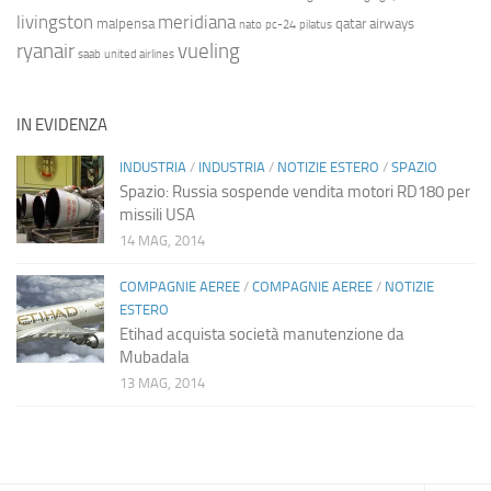
livingston
meridiana
malpensa
qatar airways
nato
pc-24
pilatus
ryanair
vueling
saab
united airlines
IN EVIDENZA
INDUSTRIA
/
INDUSTRIA
/
NOTIZIE ESTERO
/
SPAZIO
Spazio: Russia sospende vendita motori RD180 per
missili USA
14 MAG, 2014
COMPAGNIE AEREE
/
COMPAGNIE AEREE
/
NOTIZIE
ESTERO
Etihad acquista società manutenzione da
Mubadala
13 MAG, 2014