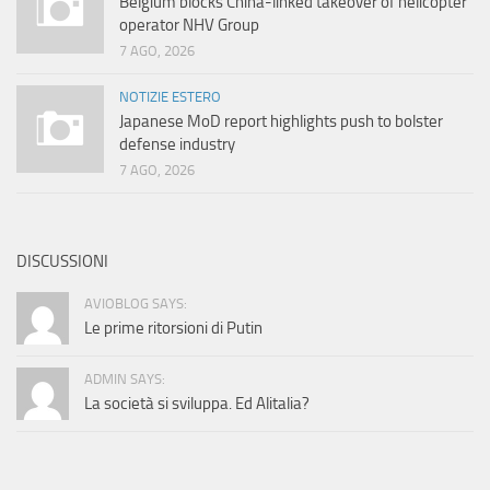
Belgium blocks China-linked takeover of helicopter
operator NHV Group
7 AGO, 2026
NOTIZIE ESTERO
Japanese MoD report highlights push to bolster
defense industry
7 AGO, 2026
DISCUSSIONI
AVIOBLOG SAYS:
Le prime ritorsioni di Putin
ADMIN SAYS:
La società si sviluppa. Ed Alitalia?