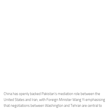
Industria
Notizie Estero
Compagnie Aeree
Forze Aeree
Industria
Media
Video
Aeroporti
Compagnie Aeree
Forze Aeree
Incidenti
China has openly backed Pakistan’s mediation role between the
United States and Iran, with Foreign Minister Wang Yi emphasising
Industria
that negotiations between Washington and Tehran are central to