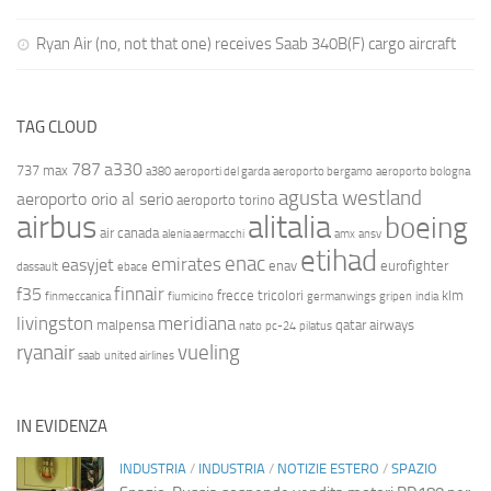
Ryan Air (no, not that one) receives Saab 340B(F) cargo aircraft
TAG CLOUD
787
a330
737 max
a380
aeroporti del garda
aeroporto bergamo
aeroporto bologna
agusta westland
aeroporto orio al serio
aeroporto torino
airbus
alitalia
boeing
air canada
alenia aermacchi
amx
ansv
etihad
enac
emirates
easyjet
enav
eurofighter
dassault
ebace
finnair
f35
frecce tricolori
klm
finmeccanica
fiumicino
germanwings
gripen
india
livingston
meridiana
malpensa
qatar airways
nato
pc-24
pilatus
ryanair
vueling
saab
united airlines
IN EVIDENZA
INDUSTRIA
/
INDUSTRIA
/
NOTIZIE ESTERO
/
SPAZIO