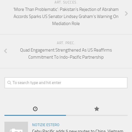
ART. SUCCES.
‘More Than Problematic’: Pakistan’s Rejection of Abraham
Accords Sparks US Senator Lindsey Graham’s Warning On
Mediation Role
ART. PREC.
Quad Engagement Strengthened As US Reaffirms
Commitment To Indo-Pacific Partnership
NOTIZIE ESTERO
Cebu Pacific adds 5 new routes to China, Vietnam,