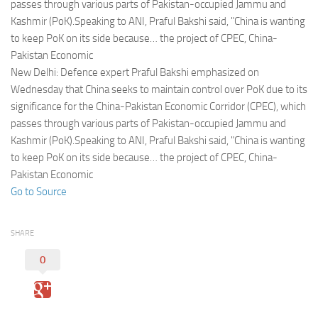
Eventi
passes through various parts of Pakistan-occupied Jammu and
Kashmir (PoK).Speaking to ANI, Praful Bakshi said, "China is wanting
to keep PoK on its side because… the project of CPEC, China-
Pakistan Economic
New Delhi: Defence expert Praful Bakshi emphasized on
Wednesday that China seeks to maintain control over PoK due to its
significance for the China-Pakistan Economic Corridor (CPEC), which
passes through various parts of Pakistan-occupied Jammu and
Kashmir (PoK).Speaking to ANI, Praful Bakshi said, "China is wanting
to keep PoK on its side because… the project of CPEC, China-
Pakistan Economic
Go to Source
SHARE
0