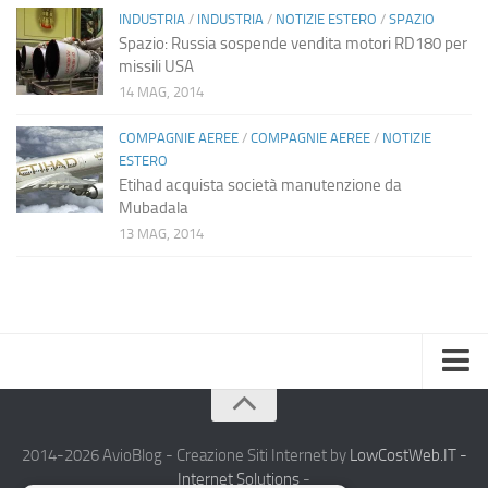
INDUSTRIA
/
INDUSTRIA
/
NOTIZIE ESTERO
/
SPAZIO
Spazio: Russia sospende vendita motori RD180 per
missili USA
14 MAG, 2014
COMPAGNIE AEREE
/
COMPAGNIE AEREE
/
NOTIZIE
ESTERO
Etihad acquista società manutenzione da
Mubadala
13 MAG, 2014
Home
Chi Siamo
2014-2026 AvioBlog - Creazione Siti Internet by
LowCostWeb.IT -
Internet Solutions
-