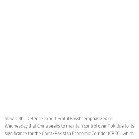
Industria
Notizie Estero
Compagnie Aeree
Forze Aeree
Industria
Media
Video
Aeroporti
Compagnie Aeree
Forze Aeree
Incidenti
New Delhi: Defence expert Praful Bakshi emphasized on
Wednesday that China seeks to maintain control over PoK due to its
Industria
significance for the China-Pakistan Economic Corridor (CPEC), which