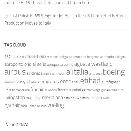
Improve F-16 Threat Detection and Protection
Last Polish F-35PL Fighter Jet Built in the US Completed Before
Production Moves to Italy
TAG CLOUD
787
a330
737 max
a380
aeroporti del garda
aeroporto bergamo
aeroporto bologna
agusta westland
aeroporto orio al serio
aeroporto torino
airbus
alitalia
boeing
air canada
alenia aermacchi
amx
ansv
etihad
enac
emirates
easyjet
enav
eurofighter
dassault
ebace
finnair
f35
frecce tricolori
klm
finmeccanica
fiumicino
germanwings
gripen
india
livingston
meridiana
malpensa
qatar airways
nato
pc-24
pilatus
ryanair
vueling
saab
united airlines
IN EVIDENZA