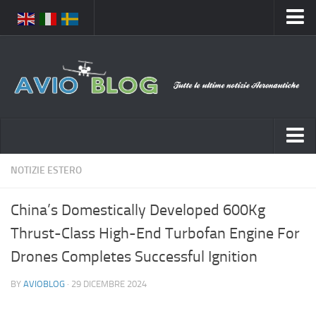
Home
Chi Siamo
Media
Foto
Video
Notizie Italia
NOTIZIE ESTERO
Contatti
Aeronautica Civile
Privacy
China’s Domestically Developed 600Kg
Aeronautica Militare
Pubblicità
Thrust-Class High-End Turbofan Engine For
Aeroporti
Disclaimer
Drones Completes Successful Ignition
Compagnie Aeree
Feed
BY
AVIOBLOG
· 29 DICEMBRE 2024
Forze Aeree
Prenota Voli
Incidenti e inconvenienti aerei