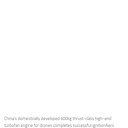
Industria
Notizie Estero
Compagnie Aeree
Forze Aeree
Industria
Media
Video
Aeroporti
Compagnie Aeree
Forze Aeree
Incidenti
Industria
China’s domestically developed 600kg thrust-class high-end
turbofan engine for drones completes successful ignitionAero