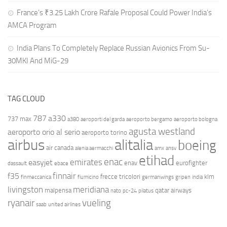
France’s ₹3.25 Lakh Crore Rafale Proposal Could Power India’s
AMCA Program
India Plans To Completely Replace Russian Avionics From Su-
30MKI And MiG-29
TAG CLOUD
787
a330
737 max
a380
aeroporti del garda
aeroporto bergamo
aeroporto bologna
agusta westland
aeroporto orio al serio
aeroporto torino
airbus
alitalia
boeing
air canada
alenia aermacchi
amx
ansv
etihad
enac
emirates
easyjet
enav
eurofighter
dassault
ebace
finnair
f35
frecce tricolori
klm
finmeccanica
fiumicino
germanwings
gripen
india
livingston
meridiana
malpensa
qatar airways
nato
pc-24
pilatus
ryanair
vueling
saab
united airlines