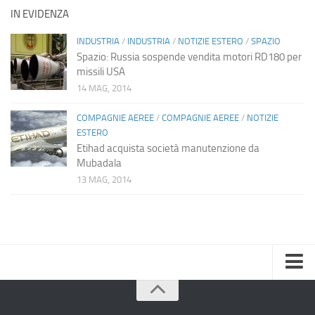
IN EVIDENZA
INDUSTRIA
/
INDUSTRIA
/
NOTIZIE ESTERO
/
SPAZIO
Spazio: Russia sospende vendita motori RD180 per
missili USA
14 MAG, 2014
COMPAGNIE AEREE
/
COMPAGNIE AEREE
/
NOTIZIE
ESTERO
Etihad acquista società manutenzione da
Mubadala
13 MAG, 2014
Home