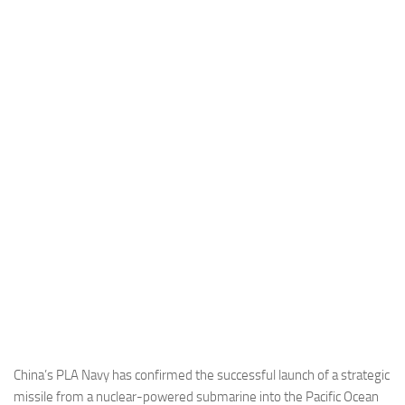
Industria
Notizie Estero
Compagnie Aeree
Forze Aeree
Industria
Media
Video
Aeroporti
Compagnie Aeree
Forze Aeree
Incidenti
Industria
China’s PLA Navy has confirmed the successful launch of a strategic
missile from a nuclear-powered submarine into the Pacific Ocean