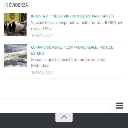
IN EVIDENZA
INDUSTRIA
/
INDUSTRIA
/
NOTIZIE ESTERO
/
SPAZIO
Spazio: Russia sospende vendita motori RD180 per
missili USA
14 MAG, 2014
COMPAGNIE AEREE
/
COMPAGNIE AEREE
/
NOTIZIE
ESTERO
Etihad acquista società manutenzione da
Mubadala
13 MAG, 2014
Home