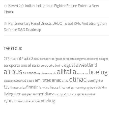
Kaveri 2.0: India’s Indigenous Fighter Engine Enters a New
Phase
Parliamentary Panel Directs DRDO To Set KPIs And Strengthen
Defence R&D Roadmap
TAG CLOUD
787
a330
737 max
a380
aeroporti del garda
aeroporto bergamo
aeroporto bologna
agusta westland
aeroporto orio al serio
aeroporto torino
airbus
alitalia
boeing
air canada
alenia aermacchi
amx
ansv
etihad
enac
emirates
easyjet
enav
eurofighter
dassault
ebace
finnair
f35
frecce tricolori
klm
finmeccanica
fiumicino
germanwings
gripen
india
livingston
meridiana
malpensa
qatar airways
nato
pc-24
pilatus
ryanair
vueling
saab
united airlines