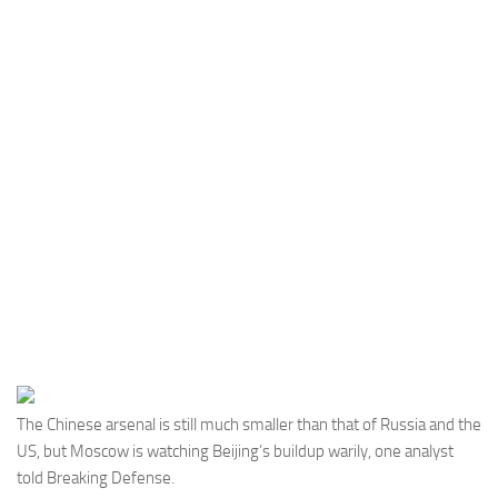
Industria
Notizie Estero
Compagnie Aeree
Forze Aeree
Industria
Media
Video
Aeroporti
Compagnie Aeree
Forze Aeree
Incidenti
The Chinese arsenal is still much smaller than that of Russia and the
US, but Moscow is watching Beijing’s buildup warily, one analyst
Industria
told Breaking Defense.