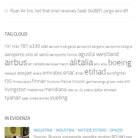
Ryan Air (no, not that one) receives Saab 340B(F) cargo aircraft
TAG CLOUD
787
a330
737 max
a380
aeroporti del garda
aeroporto bergamo
aeroporto bologna
agusta westland
aeroporto orio al serio
aeroporto torino
airbus
alitalia
boeing
air canada
alenia aermacchi
amx
ansv
etihad
enac
emirates
easyjet
enav
eurofighter
dassault
ebace
finnair
f35
frecce tricolori
klm
finmeccanica
fiumicino
germanwings
gripen
india
livingston
meridiana
malpensa
qatar airways
nato
pc-24
pilatus
ryanair
vueling
saab
united airlines
IN EVIDENZA
INDUSTRIA
/
INDUSTRIA
/
NOTIZIE ESTERO
/
SPAZIO
Spazio: Russia sospende vendita motori RD180 per