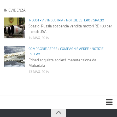
IN EVIDENZA
INDUSTRIA
/
INDUSTRIA
/
NOTIZIE ESTERO
/
SPAZIO
Spazio: Russia sospende vendita motori RD180 per
missili USA
14 MAG, 2014
COMPAGNIE AEREE
/
COMPAGNIE AEREE
/
NOTIZIE
ESTERO
Etihad acquista società manutenzione da
Mubadala
13 MAG, 2014
Home