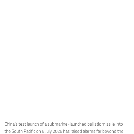
Industria
Notizie Estero
Compagnie Aeree
Forze Aeree
Industria
Media
Video
Aeroporti
Compagnie Aeree
Forze Aeree
Incidenti
Industria
China’s test launch of a submarine‑launched ballistic missile into
the South Pacific on 6 July 2026 has raised alarms far beyond the