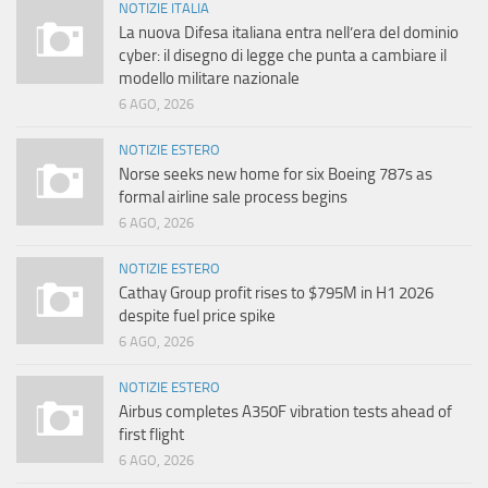
NOTIZIE ITALIA
La nuova Difesa italiana entra nell’era del dominio
cyber: il disegno di legge che punta a cambiare il
modello militare nazionale
6 AGO, 2026
NOTIZIE ESTERO
Norse seeks new home for six Boeing 787s as
formal airline sale process begins
6 AGO, 2026
NOTIZIE ESTERO
Cathay Group profit rises to $795M in H1 2026
despite fuel price spike
6 AGO, 2026
NOTIZIE ESTERO
Airbus completes A350F vibration tests ahead of
first flight
6 AGO, 2026