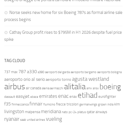
Norse seeks new home for six Boeing 787s as formal airline sale
process begins
Cathay Group profit rises to $795M in H1 2026 despite fuel price
spike
TAG CLOUD
787
a330
737 max
a380
aeroporti del garda
aeroporto bergamo
aeroporto bologna
agusta westland
aeroporto orio al serio
aeroporto torino
airbus
alitalia
boeing
air canada
alenia aermacchi
amx
ansv
etihad
enac
emirates
easyjet
enav
eurofighter
dassault
ebace
finnair
f35
frecce tricolori
klm
finmeccanica
fiumicino
germanwings
gripen
india
livingston
meridiana
malpensa
qatar airways
nato
pc-24
pilatus
ryanair
vueling
saab
united airlines