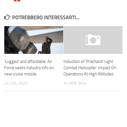
POTREBBERO INTERESSARTI...
‘Lugged’ and affordable: Air
Induction of ‘Prachand’ Light
Force seeks industry info on
Combat Helicopter: Impact On
new cruise missile
Operations At High Altitudes
24 LUG, 2025
14 GEN, 2024