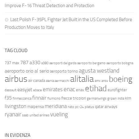
Improve F-16 Threat Detection and Protection
Last Polish F-35PL Fighter Jet Built in the US Completed Before
Production Moves to Italy
TAG CLOUD
787
a330
737 max
a380
aeroporti del garda
aeroporto bergamo
aeroporto bologna
agusta westland
aeroporto orio al serio
aeroporto torino
airbus
alitalia
boeing
air canada
alenia aermacchi
amx
ansv
etihad
enac
emirates
easyjet
enav
eurofighter
dassault
ebace
finnair
f35
frecce tricolori
klm
finmeccanica
fiumicino
germanwings
gripen
india
livingston
meridiana
malpensa
qatar airways
nato
pc-24
pilatus
ryanair
vueling
saab
united airlines
IN EVIDENZA