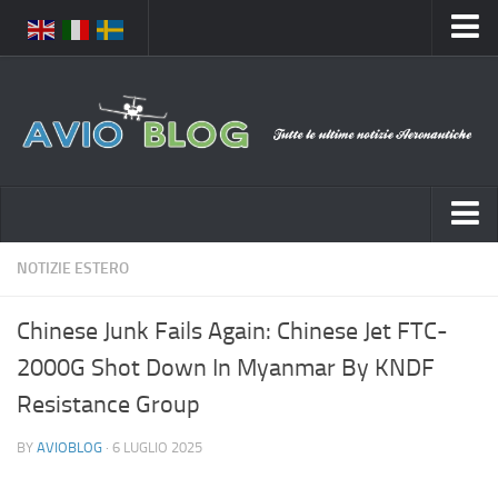
Home
Chi Siamo
Media
Foto
Video
Notizie Italia
NOTIZIE ESTERO
Contatti
Aeronautica Civile
Privacy
Chinese Junk Fails Again: Chinese Jet FTC-
Aeronautica Militare
Pubblicità
2000G Shot Down In Myanmar By KNDF
Aeroporti
Disclaimer
Resistance Group
Compagnie Aeree
Feed
BY
AVIOBLOG
· 6 LUGLIO 2025
Forze Aeree
Prenota Voli
Incidenti e inconvenienti aerei