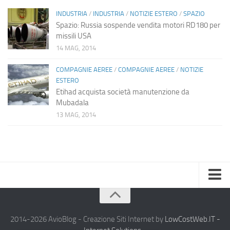
INDUSTRIA
/
INDUSTRIA
/
NOTIZIE ESTERO
/
SPAZIO
Spazio: Russia sospende vendita motori RD180 per
missili USA
14 MAG, 2014
COMPAGNIE AEREE
/
COMPAGNIE AEREE
/
NOTIZIE
ESTERO
Etihad acquista società manutenzione da
Mubadala
13 MAG, 2014
Home
Chi Siamo
2014-2026 AvioBlog - Creazione Siti Internet by
LowCostWeb.IT -