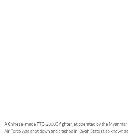
Industria
Notizie Estero
Compagnie Aeree
Forze Aeree
Industria
Media
Video
Aeroporti
Compagnie Aeree
Forze Aeree
Incidenti
Industria
A Chinese-made FTC-2000G fighter jet operated by the Myanmar
Air Force was shot down and crashed in Kayah State (also known as