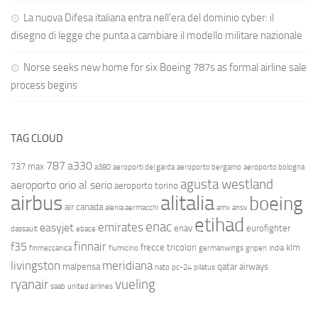
La nuova Difesa italiana entra nell’era del dominio cyber: il
disegno di legge che punta a cambiare il modello militare nazionale
Norse seeks new home for six Boeing 787s as formal airline sale
process begins
TAG CLOUD
787
a330
737 max
a380
aeroporti del garda
aeroporto bergamo
aeroporto bologna
agusta westland
aeroporto orio al serio
aeroporto torino
airbus
alitalia
boeing
air canada
alenia aermacchi
amx
ansv
etihad
enac
emirates
easyjet
enav
eurofighter
dassault
ebace
finnair
f35
frecce tricolori
klm
finmeccanica
fiumicino
germanwings
gripen
india
livingston
meridiana
malpensa
qatar airways
nato
pc-24
pilatus
ryanair
vueling
saab
united airlines