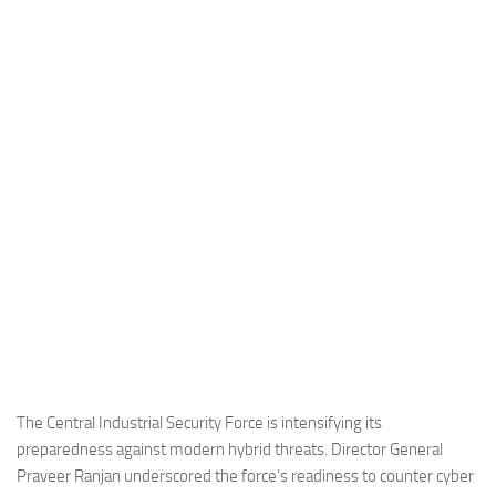
Industria
Notizie Estero
Compagnie Aeree
Forze Aeree
Industria
Media
Video
Aeroporti
Compagnie Aeree
Forze Aeree
Incidenti
The Central Industrial Security Force is intensifying its
preparedness against modern hybrid threats. Director General
Industria
Praveer Ranjan underscored the force’s readiness to counter cyber