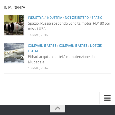
IN EVIDENZA
INDUSTRIA
/
INDUSTRIA
/
NOTIZIE ESTERO
/
SPAZIO
Spazio: Russia sospende vendita motori RD180 per
missili USA
14 MAG, 2014
COMPAGNIE AEREE
/
COMPAGNIE AEREE
/
NOTIZIE
ESTERO
Etihad acquista società manutenzione da
Mubadala
13 MAG, 2014
Home