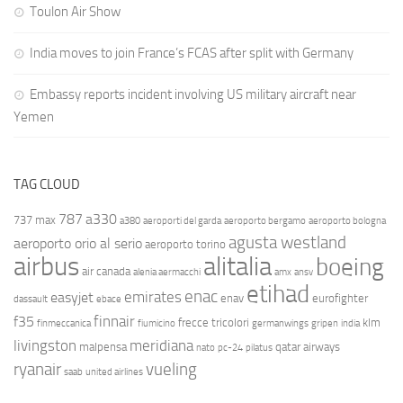
Toulon Air Show
India moves to join France’s FCAS after split with Germany
Embassy reports incident involving US military aircraft near
Yemen
TAG CLOUD
787
a330
737 max
a380
aeroporti del garda
aeroporto bergamo
aeroporto bologna
agusta westland
aeroporto orio al serio
aeroporto torino
airbus
alitalia
boeing
air canada
alenia aermacchi
amx
ansv
etihad
enac
emirates
easyjet
enav
eurofighter
dassault
ebace
finnair
f35
frecce tricolori
klm
finmeccanica
fiumicino
germanwings
gripen
india
livingston
meridiana
malpensa
qatar airways
nato
pc-24
pilatus
ryanair
vueling
saab
united airlines