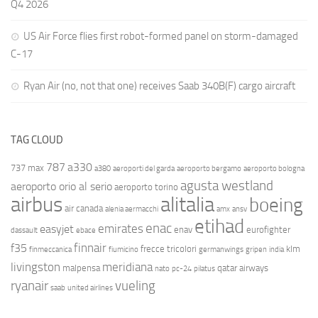
Q4 2026
US Air Force flies first robot-formed panel on storm-damaged
C-17
Ryan Air (no, not that one) receives Saab 340B(F) cargo aircraft
TAG CLOUD
787
a330
737 max
a380
aeroporti del garda
aeroporto bergamo
aeroporto bologna
agusta westland
aeroporto orio al serio
aeroporto torino
airbus
alitalia
boeing
air canada
alenia aermacchi
amx
ansv
etihad
enac
emirates
easyjet
enav
eurofighter
dassault
ebace
finnair
f35
frecce tricolori
klm
finmeccanica
fiumicino
germanwings
gripen
india
livingston
meridiana
malpensa
qatar airways
nato
pc-24
pilatus
ryanair
vueling
saab
united airlines