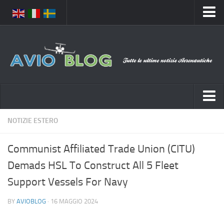
Home
Chi Siamo
Media
Foto
Video
Notizie Italia
NOTIZIE ESTERO
Contatti
Aeronautica Civile
Privacy
Communist Affiliated Trade Union (CITU)
Aeronautica Militare
Pubblicità
Demads HSL To Construct All 5 Fleet
Aeroporti
Disclaimer
Support Vessels For Navy
Compagnie Aeree
Feed
BY
AVIOBLOG
· 16 MAGGIO 2024
Forze Aeree
Prenota Voli
Incidenti e inconvenienti aerei