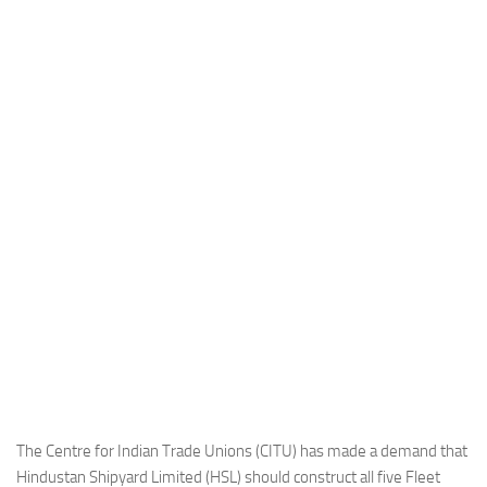
Industria
Notizie Estero
Compagnie Aeree
Forze Aeree
Industria
Media
Video
Aeroporti
Compagnie Aeree
Forze Aeree
Incidenti
Industria
The Centre for Indian Trade Unions (CITU) has made a demand that
Hindustan Shipyard Limited (HSL) should construct all five Fleet