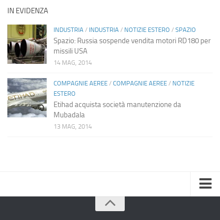
IN EVIDENZA
INDUSTRIA
/
INDUSTRIA
/
NOTIZIE ESTERO
/
SPAZIO
Spazio: Russia sospende vendita motori RD180 per
missili USA
14 MAG, 2014
COMPAGNIE AEREE
/
COMPAGNIE AEREE
/
NOTIZIE
ESTERO
Etihad acquista società manutenzione da
Mubadala
13 MAG, 2014
Home