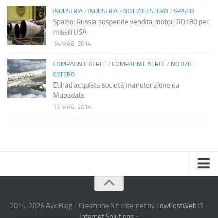
INDUSTRIA
/
INDUSTRIA
/
NOTIZIE ESTERO
/
SPAZIO
Spazio: Russia sospende vendita motori RD180 per
missili USA
14 MAG, 2014
COMPAGNIE AEREE
/
COMPAGNIE AEREE
/
NOTIZIE
ESTERO
Etihad acquista società manutenzione da
Mubadala
13 MAG, 2014
Home
Chi Siamo
2014-2026 AvioBlog - Creazione Siti Internet by
LowCostWeb.IT -
Internet Solutions
-