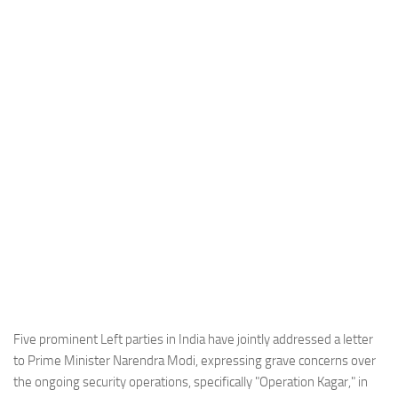
Industria
Notizie Estero
Compagnie Aeree
Forze Aeree
Industria
Media
Video
Aeroporti
Compagnie Aeree
Forze Aeree
Incidenti
Five prominent Left parties in India have jointly addressed a letter
to Prime Minister Narendra Modi, expressing grave concerns over
Industria
the ongoing security operations, specifically "Operation Kagar," in