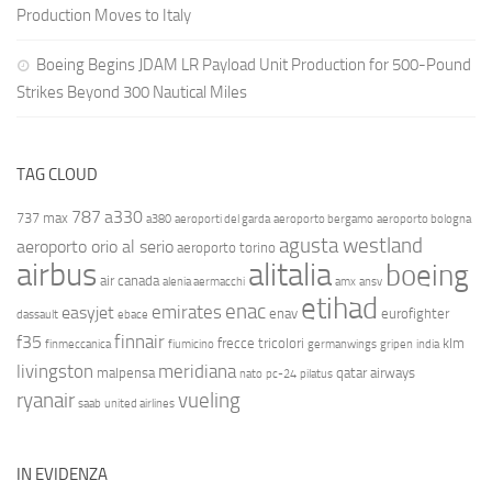
Production Moves to Italy
Boeing Begins JDAM LR Payload Unit Production for 500-Pound
Strikes Beyond 300 Nautical Miles
TAG CLOUD
787
a330
737 max
a380
aeroporti del garda
aeroporto bergamo
aeroporto bologna
agusta westland
aeroporto orio al serio
aeroporto torino
airbus
alitalia
boeing
air canada
alenia aermacchi
amx
ansv
etihad
enac
emirates
easyjet
enav
eurofighter
dassault
ebace
finnair
f35
frecce tricolori
klm
finmeccanica
fiumicino
germanwings
gripen
india
livingston
meridiana
malpensa
qatar airways
nato
pc-24
pilatus
ryanair
vueling
saab
united airlines
IN EVIDENZA