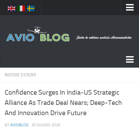
Home
Chi Siamo
Media
Foto
Video
Notizie Italia
NOTIZIE ESTERO
Contatti
Aeronautica Civile
Privacy
Confidence Surges In India-US Strategic
Aeronautica Militare
Pubblicità
Alliance As Trade Deal Nears; Deep-Tech
Aeroporti
Disclaimer
And Innovation Drive Future
Compagnie Aeree
Feed
BY
AVIOBLOG
· 30 GIUGNO 2026
Forze Aeree
Prenota Voli
Incidenti e inconvenienti aerei