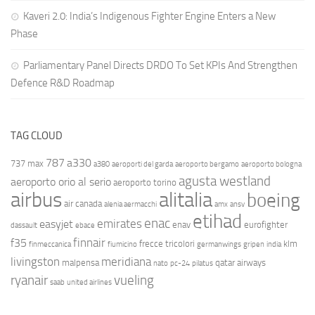
Kaveri 2.0: India’s Indigenous Fighter Engine Enters a New
Phase
Parliamentary Panel Directs DRDO To Set KPIs And Strengthen
Defence R&D Roadmap
TAG CLOUD
787
a330
737 max
a380
aeroporti del garda
aeroporto bergamo
aeroporto bologna
agusta westland
aeroporto orio al serio
aeroporto torino
airbus
alitalia
boeing
air canada
alenia aermacchi
amx
ansv
etihad
enac
emirates
easyjet
enav
eurofighter
dassault
ebace
finnair
f35
frecce tricolori
klm
finmeccanica
fiumicino
germanwings
gripen
india
livingston
meridiana
malpensa
qatar airways
nato
pc-24
pilatus
ryanair
vueling
saab
united airlines