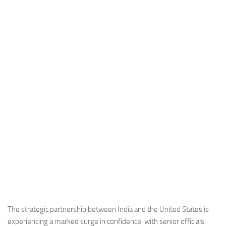
Industria
Notizie Estero
Compagnie Aeree
Forze Aeree
Industria
Media
Video
Aeroporti
Compagnie Aeree
Forze Aeree
Incidenti
Industria
The strategic partnership between India and the United States is
experiencing a marked surge in confidence, with senior officials