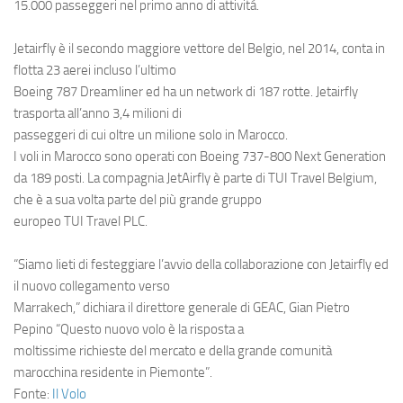
Eventi
15.000 passeggeri nel primo anno di attivitá.
Jetairfly è il secondo maggiore vettore del Belgio, nel 2014, conta in
flotta 23 aerei incluso l’ultimo
Boeing 787 Dreamliner
ed ha un network di 187 rotte. Jetairfly
trasporta all’anno 3,4 milioni di
passeggeri di cui oltre un milione solo in Marocco.
I voli in Marocco sono operati con B
oeing 737-800 Next Generation
da 189 posti. La compagnia JetAirfly è parte di
TUI Travel Belgium
,
che è a sua volta parte del più grande gruppo
europeo TUI Travel PLC.
“Siamo lieti di festeggiare l’avvio della collaborazione con Jetairfly ed
il nuovo collegamento verso
Marrakech,” dichiara il direttore generale di GEAC, Gian Pietro
Pepino “Questo nuovo volo è la risposta a
moltissime richieste del mercato e della grande comunità
marocchina residente in Piemonte”.
Fonte:
Il Volo