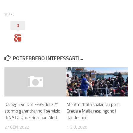
SHARE
0
POTREBBERO INTERESSARTI...
Mentre l’Italia spalanca i porti,
Da oggi i velivoli F-35 del 32°
Grecia e Malta respingono i
stormo garantiranno il servizio
clandestini
di NATO Quick Reaction Alert
1 GIU, 2020
27 GEN, 2022