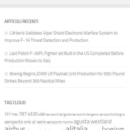
ARTICOLI RECENTI
L3Harris Validates Viper Shield Electronic Warfare System to
Improve F-16 Threat Detection and Protection
Last Polish F-35PL Fighter Jet Built in the US Completed Before
Production Moves to Italy
Boeing Begins JDAM LR Payload Unit Production for 500-Pound
Strikes Beyond 300 Nautical Miles
TAG CLOUD
787
a330
737 max
a380
aeroporti del garda
aeroporto bergamo
aeroporto bologna
agusta westland
aeroporto orio al serio
aeroporto torino
airbus
alitalia
boeing