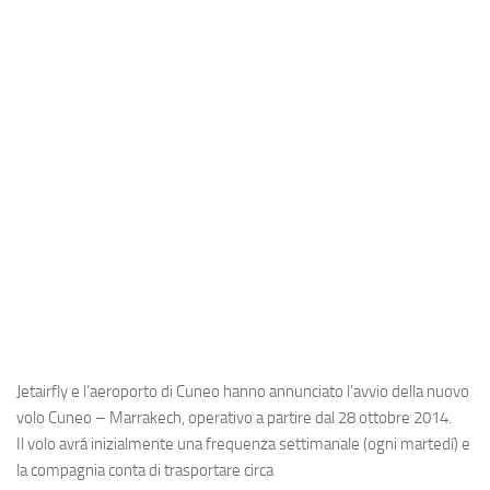
Industria
Notizie Estero
Compagnie Aeree
Forze Aeree
Industria
Media
Video
Aeroporti
Compagnie Aeree
Forze Aeree
Jetairfly
e l’
aeroporto di Cuneo
hanno annunciato l’avvio della nuovo
Incidenti
volo Cuneo – Marrakech, operativo a partire dal 28 ottobre 2014.
Il volo avrá inizialmente una frequenza settimanale (ogni martedí) e
Industria
la compagnia conta di trasportare circa