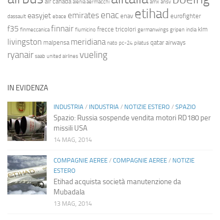
air canada
alenia aermacchi
amx
ansv
etihad
enac
emirates
easyjet
enav
eurofighter
dassault
ebace
finnair
f35
frecce tricolori
klm
finmeccanica
fiumicino
germanwings
gripen
india
livingston
meridiana
malpensa
qatar airways
nato
pc-24
pilatus
ryanair
vueling
saab
united airlines
IN EVIDENZA
INDUSTRIA
/
INDUSTRIA
/
NOTIZIE ESTERO
/
SPAZIO
Spazio: Russia sospende vendita motori RD180 per
missili USA
14 MAG, 2014
COMPAGNIE AEREE
/
COMPAGNIE AEREE
/
NOTIZIE
ESTERO
Etihad acquista società manutenzione da
Mubadala
13 MAG, 2014