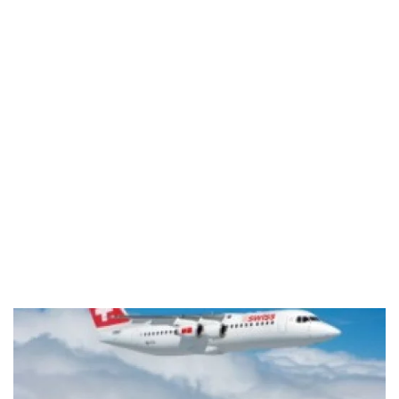
Industria
Notizie Estero
Compagnie Aeree
Forze Aeree
Industria
Media
Video
Aeroporti
Compagnie Aeree
Forze Aeree
Incidenti
Industria