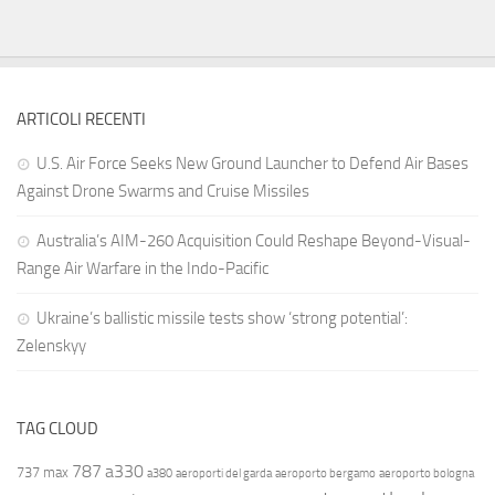
ARTICOLI RECENTI
U.S. Air Force Seeks New Ground Launcher to Defend Air Bases
Against Drone Swarms and Cruise Missiles
Australia’s AIM-260 Acquisition Could Reshape Beyond-Visual-
Range Air Warfare in the Indo-Pacific
Ukraine’s ballistic missile tests show ‘strong potential’:
Zelenskyy
TAG CLOUD
787
a330
737 max
a380
aeroporti del garda
aeroporto bergamo
aeroporto bologna