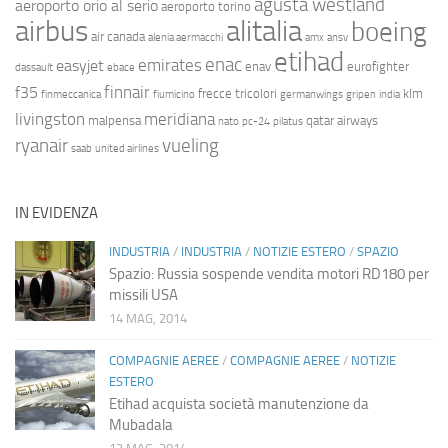
agusta westland
aeroporto orio al serio
aeroporto torino
airbus
alitalia
boeing
air canada
alenia aermacchi
amx
ansv
etihad
enac
emirates
easyjet
enav
eurofighter
dassault
ebace
finnair
f35
frecce tricolori
klm
finmeccanica
fiumicino
germanwings
gripen
india
livingston
meridiana
malpensa
qatar airways
nato
pc-24
pilatus
ryanair
vueling
saab
united airlines
IN EVIDENZA
INDUSTRIA
/
INDUSTRIA
/
NOTIZIE ESTERO
/
SPAZIO
Spazio: Russia sospende vendita motori RD180 per
missili USA
14 MAG, 2014
COMPAGNIE AEREE
/
COMPAGNIE AEREE
/
NOTIZIE
ESTERO
Etihad acquista società manutenzione da
Mubadala