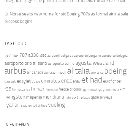
disegno di legge che punta a cambiare il modello militare nazionale
Norse seeks new home for six Boeing 787s as formal airline sale
process begins
TAG CLOUD
787
a330
737 max
a380
aeroporti del garda
aeroporto bergamo
aeroporto bologna
agusta westland
aeroporto orio al serio
aeroporto torino
airbus
alitalia
boeing
air canada
alenia aermacchi
amx
ansv
etihad
enac
emirates
easyjet
enav
eurofighter
dassault
ebace
finnair
f35
frecce tricolori
klm
finmeccanica
fiumicino
germanwings
gripen
india
livingston
meridiana
malpensa
qatar airways
nato
pc-24
pilatus
ryanair
vueling
saab
united airlines
IN EVIDENZA