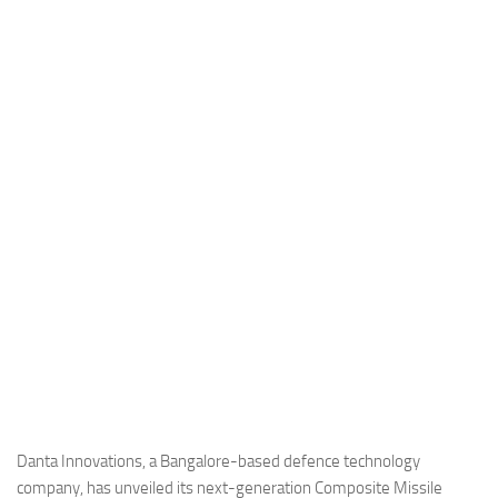
Industria
Notizie Estero
Compagnie Aeree
Forze Aeree
Industria
Media
Video
Aeroporti
Compagnie Aeree
Forze Aeree
Incidenti
Industria
Danta Innovations, a Bangalore-based defence technology
company, has unveiled its next-generation Composite Missile