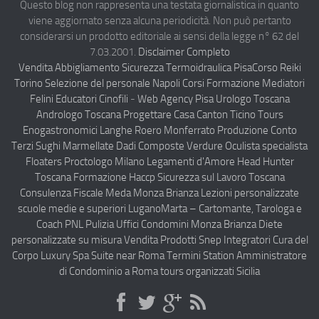
Questo blog non rappresenta una testata giornalistica in quanto
viene aggiornato senza alcuna periodicità. Non può pertanto
Compagnie Aeree
considerarsi un prodotto editoriale ai sensi della legge n° 62 del
Forze Aeree
7.03.2001.
Disclaimer Completo
Vendita Abbigliamento Sicurezza
Termoidraulica Pisa
Corso Reiki
Industria
Torino
Selezione del personale Napoli
Corsi Formazione Mediatori
Notizie Italia
Felini Educatori Cinofili
-
Web Agency Pisa
Urologo Toscana
Andrologo Toscana
Progettare Casa Canton Ticino
Tours
Aeronautica Civile
Enogastronomici Langhe Roero Monferrato
Produzione Conto
Aeronautica Militare
Terzi Sughi Marmellate Dadi Composte Verdure
Oculista specialista
Floaters
Proctologo Milano
Legamenti d'Amore
Head Hunter
Aeroporti
Toscana
Formazione Haccp Sicurezza sul Lavoro Toscana
Compagnie Aeree
Consulenza Fiscale Meda Monza Brianza
Lezioni personalizzate
scuole medie e superiori Lugano
Marta – Cartomante, Tarologa e
Forze Aeree
Coach PNL
Pulizia Uffici Condomini Monza Brianza
Diete
Incidenti e inconvenienti aerei
personalizzate su misura
Vendita Prodotti Snep Integratori Cura del
Corpo
Luxury Spa Suite near Roma Termini Station
Amministratore
Industria
di Condominio a Roma
tours organizzati Sicilia
Disclaimer