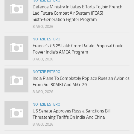
NOTIZIE ESTERO
Defence Ministry Initiates Efforts To Join French-
Led Future Combat Air System (FCAS)
Sixth‑Generation Fighter Program
8 AGO, 2026
NOTIZIE ESTERO
France’s ₹3.25 Lakh Crore Rafale Proposal Could
Power India’s AMCA Program
8 AGO, 2026
NOTIZIE ESTERO
India Plans To Completely Replace Russian Avionics
From Su-30MKI And MiG-29
8 AGO, 2026
NOTIZIE ESTERO
US Senate Approves Russia Sanctions Bill
Threatening Tariffs On India And China
8 AGO, 2026