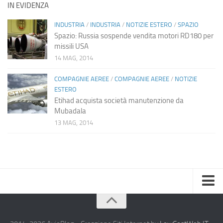
IN EVIDENZA
INDUSTRIA
/
INDUSTRIA
/
NOTIZIE ESTERO
/
SPAZIO
Spazio: Russia sospende vendita motori RD180 per
missili USA
14 MAG, 2014
COMPAGNIE AEREE
/
COMPAGNIE AEREE
/
NOTIZIE
ESTERO
Etihad acquista società manutenzione da
Mubadala
13 MAG, 2014
Home
Chi Siamo