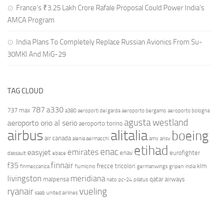
France’s ₹3.25 Lakh Crore Rafale Proposal Could Power India’s
AMCA Program
India Plans To Completely Replace Russian Avionics From Su-
30MKI And MiG-29
TAG CLOUD
787
a330
737 max
a380
aeroporti del garda
aeroporto bergamo
aeroporto bologna
agusta westland
aeroporto orio al serio
aeroporto torino
airbus
alitalia
boeing
air canada
alenia aermacchi
amx
ansv
etihad
enac
emirates
easyjet
enav
eurofighter
dassault
ebace
finnair
f35
frecce tricolori
klm
finmeccanica
fiumicino
germanwings
gripen
india
livingston
meridiana
malpensa
qatar airways
nato
pc-24
pilatus
ryanair
vueling
saab
united airlines