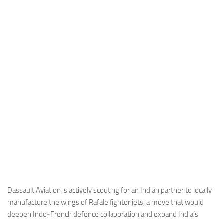
Industria
Notizie Estero
Compagnie Aeree
Forze Aeree
Industria
Media
Video
Aeroporti
Compagnie Aeree
Forze Aeree
Incidenti
Dassault Aviation is actively scouting for an Indian partner to locally
manufacture the wings of Rafale fighter jets, a move that would
Industria
deepen Indo‑French defence collaboration and expand India’s