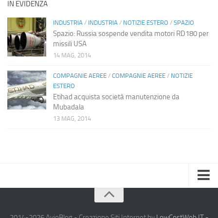
IN EVIDENZA
INDUSTRIA
/
INDUSTRIA
/
NOTIZIE ESTERO
/
SPAZIO
Spazio: Russia sospende vendita motori RD180 per
missili USA
14 MAG, 2014
COMPAGNIE AEREE
/
COMPAGNIE AEREE
/
NOTIZIE
ESTERO
Etihad acquista società manutenzione da
Mubadala
13 MAG, 2014
Home
Chi Siamo
2014-2026 AvioBlog - Creazione Siti Internet by
LowCostWeb.IT -