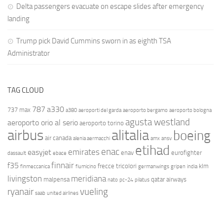
Delta passengers evacuate on escape slides after emergency
landing
Trump pick David Cummins sworn in as eighth TSA
Administrator
TAG CLOUD
787
a330
737 max
a380
aeroporti del garda
aeroporto bergamo
aeroporto bologna
agusta westland
aeroporto orio al serio
aeroporto torino
airbus
alitalia
boeing
air canada
alenia aermacchi
amx
ansv
etihad
enac
emirates
easyjet
enav
eurofighter
dassault
ebace
finnair
f35
frecce tricolori
klm
finmeccanica
fiumicino
germanwings
gripen
india
livingston
meridiana
malpensa
qatar airways
nato
pc-24
pilatus
ryanair
vueling
saab
united airlines