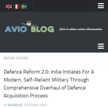
Home
Chi Siamo
Media
Foto
Video
Notizie Italia
NOTIZIE ESTERO
Contatti
Aeronautica Civile
Privacy
Defence Reform 2.0: India Initiates For A
Aeronautica Militare
Pubblicità
Modern, Self-Reliant Military Through
Aeroporti
Disclaimer
Comprehensive Overhaul of Defence
Compagnie Aeree
Feed
Acquisition Process
Forze Aeree
Prenota Voli
BY
AVIOBLOG
· 20 GIUGNO 2025
Incidenti e inconvenienti aerei