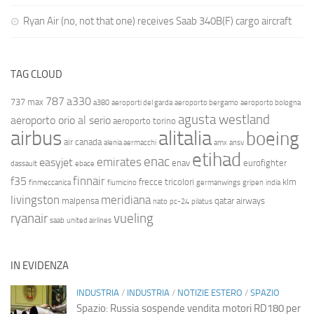
Ryan Air (no, not that one) receives Saab 340B(F) cargo aircraft
TAG CLOUD
787
a330
737 max
a380
aeroporti del garda
aeroporto bergamo
aeroporto bologna
agusta westland
aeroporto orio al serio
aeroporto torino
airbus
alitalia
boeing
air canada
alenia aermacchi
amx
ansv
etihad
enac
emirates
easyjet
enav
eurofighter
dassault
ebace
finnair
f35
frecce tricolori
klm
finmeccanica
fiumicino
germanwings
gripen
india
livingston
meridiana
malpensa
qatar airways
nato
pc-24
pilatus
ryanair
vueling
saab
united airlines
IN EVIDENZA
INDUSTRIA
/
INDUSTRIA
/
NOTIZIE ESTERO
/
SPAZIO
Spazio: Russia sospende vendita motori RD180 per