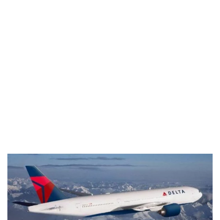
Industria
Notizie Estero
Compagnie Aeree
Forze Aeree
Industria
Media
Video
Aeroporti
Compagnie Aeree
Forze Aeree
Incidenti
Industria