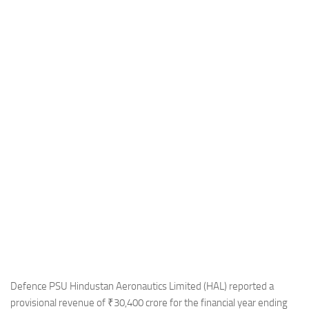
Industria
Notizie Estero
Compagnie Aeree
Forze Aeree
Industria
Media
Video
Aeroporti
Compagnie Aeree
Forze Aeree
Incidenti
Industria
Defence PSU Hindustan Aeronautics Limited (HAL) reported a
provisional revenue of ₹30,400 crore for the financial year ending