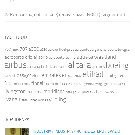
C-17
Ryan Air (no, not that one) receives Saab 340B(F) cargo aircraft
TAG CLOUD
787
a330
737 max
a380
aeroporti del garda
aeroporto bergamo
aeroporto bologna
agusta westland
aeroporto orio al serio
aeroporto torino
airbus
alitalia
boeing
air canada
alenia aermacchi
amx
ansv
etihad
enac
emirates
easyjet
enav
eurofighter
dassault
ebace
finnair
f35
frecce tricolori
klm
finmeccanica
fiumicino
germanwings
gripen
india
livingston
meridiana
malpensa
qatar airways
nato
pc-24
pilatus
ryanair
vueling
saab
united airlines
IN EVIDENZA
INDUSTRIA
/
INDUSTRIA
/
NOTIZIE ESTERO
/
SPAZIO