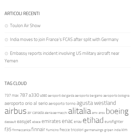
ARTICOLI RECENTI
Toulon Air Show
India moves to join France’s FCAS after split with Germany
Embassy reports incident involving US military aircraft near
Yemen
TAG CLOUD
787
a330
737 max
a380
aeroporti del garda
aeroporto bergamo
aeroporto bologna
agusta westland
aeroporto orio al serio
aeroporto torino
airbus
alitalia
boeing
air canada
alenia aermacchi
amx
ansv
etihad
enac
emirates
easyjet
enav
eurofighter
dassault
ebace
finnair
f35
frecce tricolori
klm
finmeccanica
fiumicino
germanwings
gripen
india