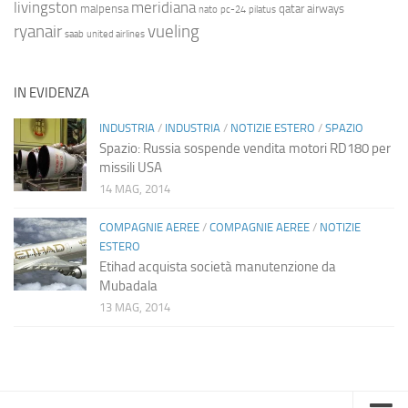
livingston
meridiana
malpensa
qatar airways
nato
pc-24
pilatus
ryanair
vueling
saab
united airlines
IN EVIDENZA
INDUSTRIA
/
INDUSTRIA
/
NOTIZIE ESTERO
/
SPAZIO
Spazio: Russia sospende vendita motori RD180 per
missili USA
14 MAG, 2014
COMPAGNIE AEREE
/
COMPAGNIE AEREE
/
NOTIZIE
ESTERO
Etihad acquista società manutenzione da
Mubadala
13 MAG, 2014