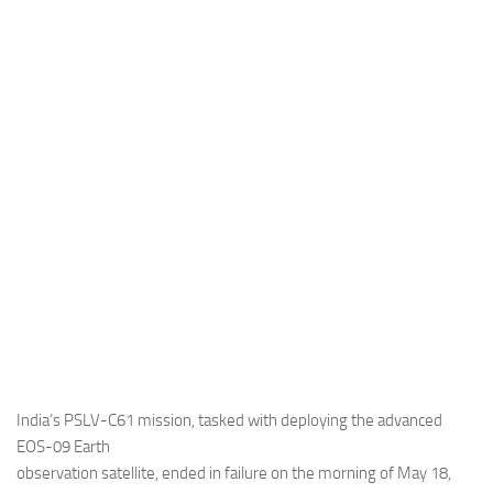
Industria
Notizie Estero
Compagnie Aeree
Forze Aeree
Industria
Media
Video
Aeroporti
Compagnie Aeree
Forze Aeree
Incidenti
India’s PSLV-C61 mission, tasked with deploying the advanced
EOS-09 Earth
Industria
observation satellite, ended in failure on the morning of May 18,