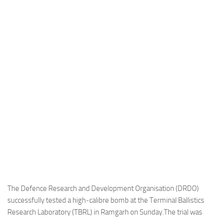
Industria
Notizie Estero
Compagnie Aeree
Forze Aeree
Industria
Media
Video
Aeroporti
Compagnie Aeree
Forze Aeree
Incidenti
The Defence Research and Development Organisation (DRDO)
successfully tested a high‑calibre bomb at the Terminal Ballistics
Industria
Research Laboratory (TBRL) in Ramgarh on Sunday.The trial was