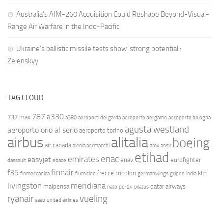
Australia’s AIM-260 Acquisition Could Reshape Beyond-Visual-
Range Air Warfare in the Indo-Pacific
Ukraine’s ballistic missile tests show ‘strong potential’:
Zelenskyy
TAG CLOUD
787
a330
737 max
a380
aeroporti del garda
aeroporto bergamo
aeroporto bologna
agusta westland
aeroporto orio al serio
aeroporto torino
airbus
alitalia
boeing
air canada
alenia aermacchi
amx
ansv
etihad
enac
emirates
easyjet
enav
eurofighter
dassault
ebace
finnair
f35
frecce tricolori
klm
finmeccanica
fiumicino
germanwings
gripen
india
livingston
meridiana
malpensa
qatar airways
nato
pc-24
pilatus
ryanair
vueling
saab
united airlines