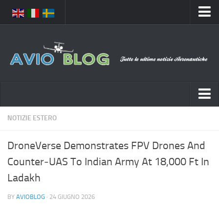
Home
Chi Siamo
Media
Foto
Video
Notizie Italia
NOTIZIE ESTERO
Contatti
Aeronautica Civile
Privacy
DroneVerse Demonstrates FPV Drones And
Aeronautica Militare
Pubblicità
Counter‑UAS To Indian Army At 18,000 Ft In
Aeroporti
Disclaimer
Ladakh
Compagnie Aeree
Feed
BY
AVIOBLOG
· 24 GIUGNO 2026
Forze Aeree
Prenota Voli
Incidenti e inconvenienti aerei