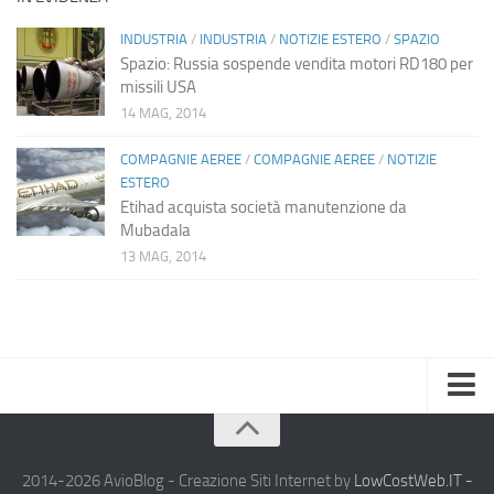
INDUSTRIA
/
INDUSTRIA
/
NOTIZIE ESTERO
/
SPAZIO
Spazio: Russia sospende vendita motori RD180 per
missili USA
14 MAG, 2014
COMPAGNIE AEREE
/
COMPAGNIE AEREE
/
NOTIZIE
ESTERO
Etihad acquista società manutenzione da
Mubadala
13 MAG, 2014
Home
Chi Siamo
2014-2026 AvioBlog - Creazione Siti Internet by
LowCostWeb.IT -