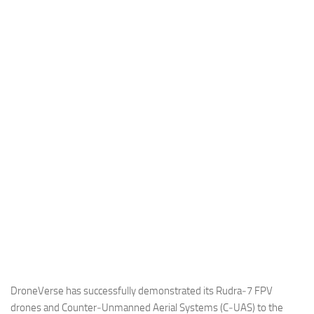
Industria
Notizie Estero
Compagnie Aeree
Forze Aeree
Industria
Media
Video
Aeroporti
Compagnie Aeree
Forze Aeree
Incidenti
Industria
DroneVerse has successfully demonstrated its Rudra‑7 FPV
drones and Counter‑Unmanned Aerial Systems (C‑UAS) to the