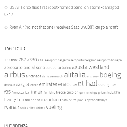
US Air Force flies first robot-formed panel on storm-damaged
C-17
Ryan Air (no, not that one) receives Saab 340B(F) cargo aircraft
TAG CLOUD
787
a330
737 max
a380
aeroporti del garda
aeroporto bergamo
aeroporto bologna
agusta westland
aeroporto orio al serio
aeroporto torino
airbus
alitalia
boeing
air canada
alenia aermacchi
amx
ansv
etihad
enac
emirates
easyjet
enav
eurofighter
dassault
ebace
finnair
f35
frecce tricolori
klm
finmeccanica
fiumicino
germanwings
gripen
india
livingston
meridiana
malpensa
qatar airways
nato
pc-24
pilatus
ryanair
vueling
saab
united airlines
IN EVIDENZA