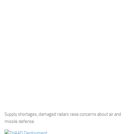
Industria
Notizie Estero
Compagnie Aeree
Forze Aeree
Industria
Media
Video
Aeroporti
Compagnie Aeree
Forze Aeree
Incidenti
Supply shortages, damaged radars raise concerns about air and
missile defense.
Industria