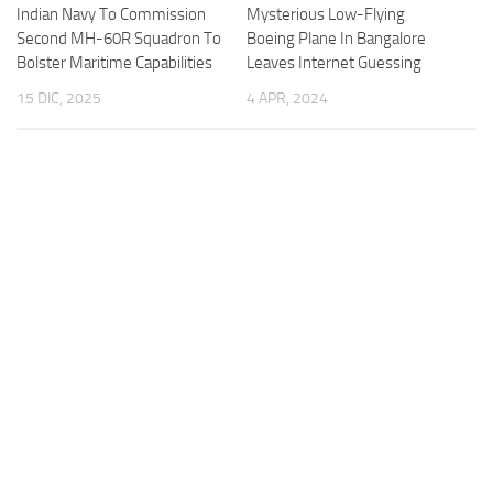
Indian Navy To Commission
Mysterious Low-Flying
Second MH-60R Squadron To
Boeing Plane In Bangalore
Bolster Maritime Capabilities
Leaves Internet Guessing
15 DIC, 2025
4 APR, 2024