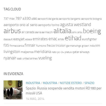
TAG CLOUD
787
a330
737 max
a380
aeroporti del garda
aeroporto bergamo
aeroporto bologna
agusta westland
aeroporto orio al serio
aeroporto torino
airbus
alitalia
boeing
air canada
alenia aermacchi
amx
ansv
etihad
enac
emirates
easyjet
enav
eurofighter
dassault
ebace
finnair
f35
frecce tricolori
klm
finmeccanica
fiumicino
germanwings
gripen
india
livingston
meridiana
malpensa
qatar airways
nato
pc-24
pilatus
ryanair
vueling
saab
united airlines
IN EVIDENZA
INDUSTRIA
/
INDUSTRIA
/
NOTIZIE ESTERO
/
SPAZIO
Spazio: Russia sospende vendita motori RD180 per
missili USA
14 MAG, 2014