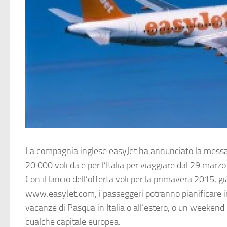
La compagnia inglese
easyJet
ha annunciato la messa 
20.000 voli da e per l’Italia per viaggiare dal 29 mar
Con il lancio dell’offerta voli per la primavera 2015, già
www.easyJet.com, i passeggeri potranno pianificare in
vacanze di Pasqua in Italia o all’estero, o un weekend
qualche capitale europea.