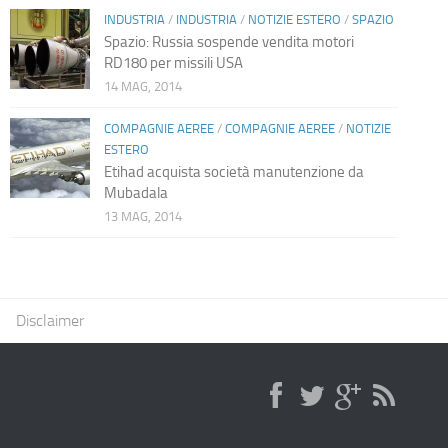
INDUSTRIA
/
INDUSTRIA
/
NOTIZIE ESTERO
/
SPAZIO
Spazio: Russia sospende vendita motori
RD180 per missili USA
14 MAG, 2014
COMPAGNIE AEREE
/
COMPAGNIE AEREE
/
NOTIZIE
ESTERO
Etihad acquista società manutenzione da
Mubadala
13 MAG, 2014
Disclaimer