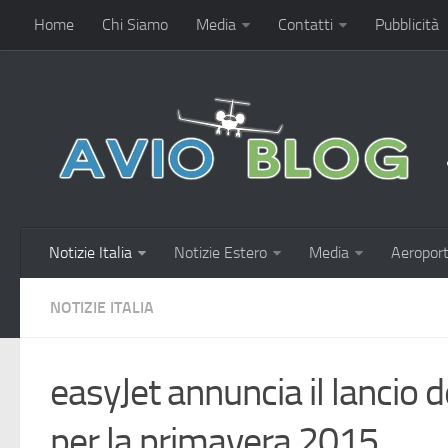
Home
Chi Siamo
Media
Contatti
Pubblicità
Notizie Italia
Notizie Estero
Media
Aeroport
NOTIZIE ITALIA
easyJet annuncia il lancio de
per la primavera 2015