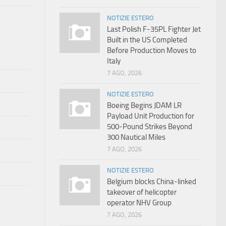
NOTIZIE ESTERO
Last Polish F-35PL Fighter Jet
Built in the US Completed
Before Production Moves to
Italy
7 AGO, 2026
NOTIZIE ESTERO
Boeing Begins JDAM LR
Payload Unit Production for
500-Pound Strikes Beyond
300 Nautical Miles
7 AGO, 2026
NOTIZIE ESTERO
Belgium blocks China-linked
takeover of helicopter
operator NHV Group
7 AGO, 2026