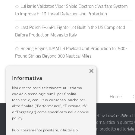
L3Harris Validates Viper Shield Electronic Warfare System
to Improve F-16 Threat Detection and Protection
Last Polish F-35PL Fighter Jet Built in the US Completed
Before Production Moves to Italy
Boeing Begins JDAM LR Payload Unit Production for 500-
Pound Strikes Beyond 300 Nautical Miles
×
Informativa
Noi e terze parti selezionate utilizziamo
cookie o tecnologie simili per finalità
Home
C
tecniche e, con il tuo consenso, anche per
altre finalità (“Performance”, “Funzionalità”
e “Targeting”) come specificato nella cookie
2014-2026 AvioBlog - Creazione Siti Internet by
LowCostWeb.IT 
policy.
Questo blog non rappresenta una testata giornalistica in quanto
periodicità. Non può pertanto considerarsi un prodotto editoriale 
Puoi liberamente prestare, rifiutare o