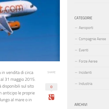
CATEGORIE
Aeroporti
Compagnie Aeree
Eventi
Forze Aeree
in vendita di circa
Incidenti
SHARE
zo al 31 maggio 2015.
Industria
 disponibili sul sito
0
 anticipo le proprie
 lungo al mare o in
ARCHIVI