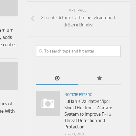
ART. PREC.
Giornate di forte traffico per gli aeroporti
di Bari e Brindisi
remium
, adds
e routes
NOTIZIE ESTERO
L3Harris Validates Viper
urs of
Shield Electronic Warfare
ne With
System to Improve F-16
Threat Detection and
Protection
7 AGO, 2026