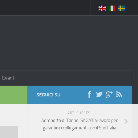
Eventi
SEGUICI SU:
ART. SUCCES.
Aeroporto di Torino: SAGAT al lavoro per
garantire i collegamenti con il Sud Italia