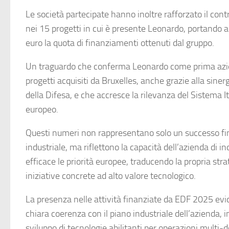
Le società partecipate hanno inoltre rafforzato il con
nei 15 progetti in cui è presente Leonardo, portando a 
euro la quota di finanziamenti ottenuti dal gruppo.
Un traguardo che conferma Leonardo come prima azie
progetti acquisiti da Bruxelles, anche grazie alla siner
della Difesa, e che accresce la rilevanza del Sistema It
europeo.
Questi numeri non rappresentano solo un successo fi
industriale, ma riflettono la capacità dell’azienda di i
efficace le priorità europee, traducendo la propria stra
iniziative concrete ad alto valore tecnologico.
La presenza nelle attività finanziate da EDF 2025 evid
chiara coerenza con il piano industriale dell’azienda, i
sviluppo di tecnologie abilitanti per operazioni multi-