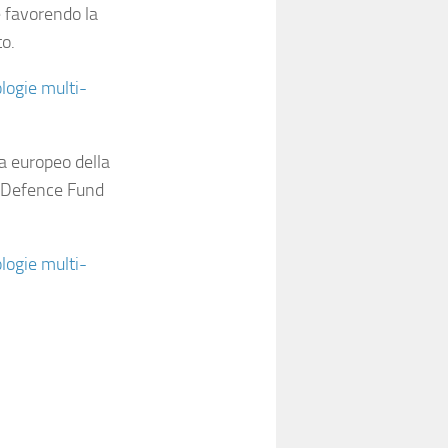
e favorendo la
to.
logie multi-
a europeo della
an Defence Fund
logie multi-