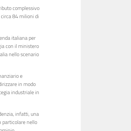
tributo complessivo
circa 84 milioni di
nda italiana per
gia con il ministero
alia nello scenario
nanziario e
ndirizzare in modo
tegia industriale in
enzia, infatti, una
n particolare nello
dominio.