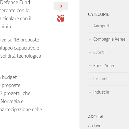
an Defence Fund
0
oerente con le
CATEGORIE
articolare con il
minio.
Aeroporti
tivi: su 18 proposte
Compagnie Aeree
viluppo capacitivo e
Eventi
solidità tecnologica
Forze Aeree
n budget
Incidenti
0 proposte
Industria
 progetti, che
a Norvegia e
 partecipazione delle
ARCHIVI
Archivi