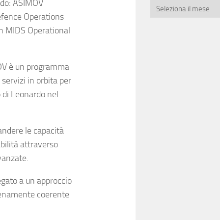
ardo: ASIMOV
efence Operations
 MIDS Operational
SIMOV è un programma
 servizi in orbita per
o di Leonardo nel
andere le capacità
bilità attraverso
vanzate.
egato a un approccio
 pienamente coerente