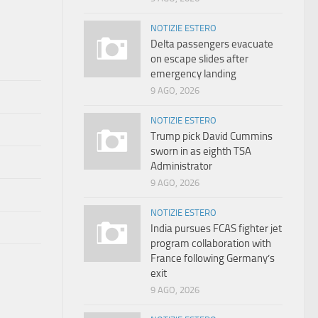
NOTIZIE ESTERO
Delta passengers evacuate
on escape slides after
emergency landing
9 AGO, 2026
NOTIZIE ESTERO
Trump pick David Cummins
sworn in as eighth TSA
Administrator
9 AGO, 2026
NOTIZIE ESTERO
India pursues FCAS fighter jet
program collaboration with
France following Germany’s
exit
9 AGO, 2026