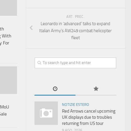
ART. PREC.
Leonardo in ‘advanced’ talks to expand
th
Italian Army’s AW249 combat helicopter
g With
fleet
y For
NOTIZIE ESTERO
s MoU
Red Arrows cancel upcoming
Sale
UK displays due to troubles
returning from US tour
9 AGO, 2026