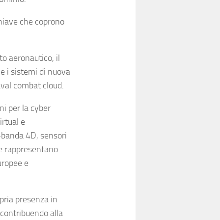
chiave che coprono
to aeronautico, il
e i sistemi di nuova
naval combat cloud.
oni per la cyber
irtual e
i-banda 4D, sensori
he rappresentano
europee e
opria presenza in
 contribuendo alla