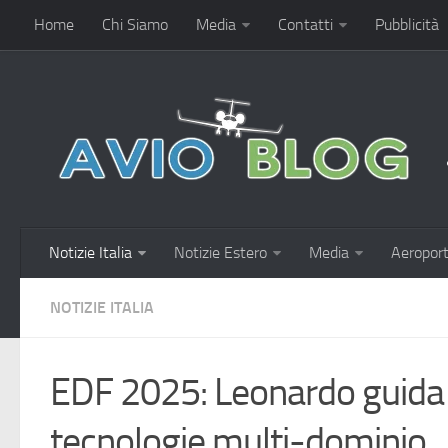
Home
Chi Siamo
Media
Contatti
Pubblicità
Notizie Italia
Notizie Estero
Media
Aeroport
NOTIZIE ITALIA
EDF 2025: Leonardo guida 
tecnologie multi-dominio