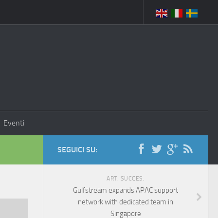
Eventi
SEGUICI SU:
ART. SUCCES.
Gulfstream expands APAC support
network with dedicated team in
Singapore