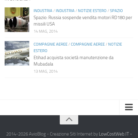
INDUSTRIA
/
INDUSTRIA
/
NOTIZIE ESTERO
/
SPAZIO
Spazio: Russia sospende vendita motori RD180 per
missili USA
14 MAG, 2014
COMPAGNIE AEREE
/
COMPAGNIE AEREE
/
NOTIZIE
ESTERO
Etihad acquista società manutenzione da
Mubadala
13 MAG, 2014
Home
Chi Siamo
2014-2026 AvioBlog - Creazione Siti Internet by
LowCostWeb.IT -