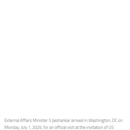
Industria
Notizie Estero
Compagnie Aeree
Forze Aeree
Industria
Media
Video
Aeroporti
Compagnie Aeree
Forze Aeree
Incidenti
Industria
External Affairs Minister S Jaishankar arrived in Washington, DC on
Monday, July 1, 2025, for an official visit at the invitation of US