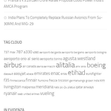
France’s ₹3.25 Lakh Crore Rafale Proposal Could Power India’s
AMCA Program
India Plans To Completely Replace Russian Avionics From Su-
30MKI And MiG-29
TAG CLOUD
787
a330
737 max
a380
aeroporti del garda
aeroporto bergamo
aeroporto bologna
agusta westland
aeroporto orio al serio
aeroporto torino
airbus
alitalia
boeing
air canada
alenia aermacchi
amx
ansv
etihad
enac
emirates
easyjet
enav
eurofighter
dassault
ebace
finnair
f35
frecce tricolori
klm
finmeccanica
fiumicino
germanwings
gripen
india
livingston
meridiana
malpensa
qatar airways
nato
pc-24
pilatus
ryanair
vueling
saab
united airlines
IN EVIDENZA