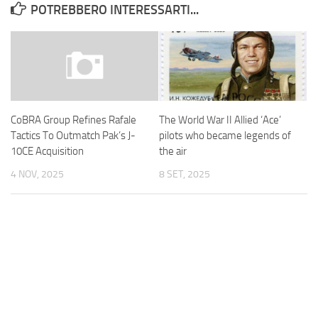
POTREBBERO INTERESSARTI...
The World War II Allied ‘Ace’
CoBRA Group Refines Rafale
pilots who became legends of
Tactics To Outmatch Pak’s J-
the air
10CE Acquisition
8 SET, 2025
4 NOV, 2025