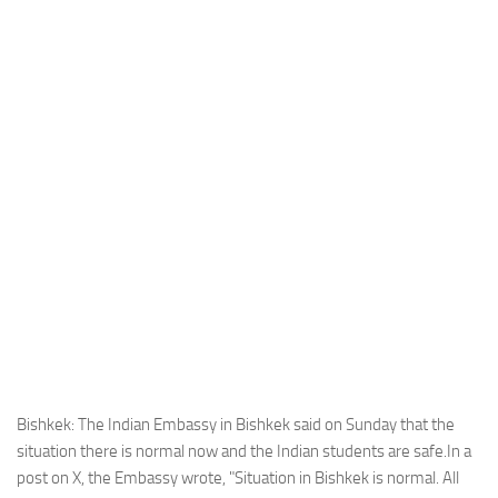
Industria
Notizie Estero
Compagnie Aeree
Forze Aeree
Industria
Media
Video
Aeroporti
Compagnie Aeree
Forze Aeree
Incidenti
Bishkek: The Indian Embassy in Bishkek said on Sunday that the
situation there is normal now and the Indian students are safe.In a
Industria
post on X, the Embassy wrote, "Situation in Bishkek is normal. All