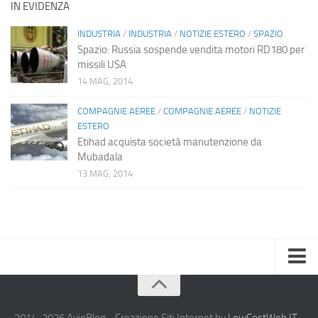
IN EVIDENZA
INDUSTRIA
/
INDUSTRIA
/
NOTIZIE ESTERO
/
SPAZIO
Spazio: Russia sospende vendita motori RD180 per
missili USA
14 MAG, 2014
COMPAGNIE AEREE
/
COMPAGNIE AEREE
/
NOTIZIE
ESTERO
Etihad acquista società manutenzione da
Mubadala
13 MAG, 2014
Home
Chi Siamo