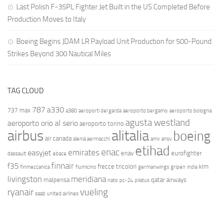
Last Polish F-35PL Fighter Jet Built in the US Completed Before
Production Moves to Italy
Boeing Begins JDAM LR Payload Unit Production for 500-Pound
Strikes Beyond 300 Nautical Miles
TAG CLOUD
787
a330
737 max
a380
aeroporti del garda
aeroporto bergamo
aeroporto bologna
agusta westland
aeroporto orio al serio
aeroporto torino
airbus
alitalia
boeing
air canada
alenia aermacchi
amx
ansv
etihad
enac
emirates
easyjet
enav
eurofighter
dassault
ebace
finnair
f35
frecce tricolori
klm
finmeccanica
fiumicino
germanwings
gripen
india
livingston
meridiana
malpensa
qatar airways
nato
pc-24
pilatus
ryanair
vueling
saab
united airlines