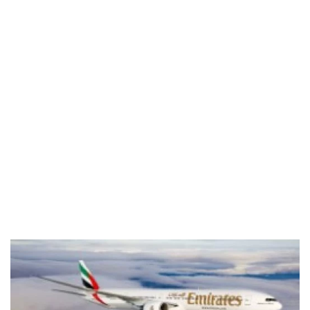
Industria
Notizie Estero
Compagnie Aeree
Forze Aeree
Industria
Media
Video
Aeroporti
Compagnie Aeree
Forze Aeree
Incidenti
Industria