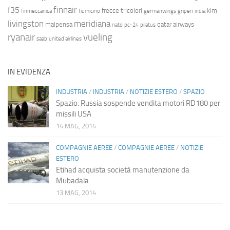
finnair
f35
frecce tricolori
klm
finmeccanica
fiumicino
germanwings
gripen
india
livingston
meridiana
malpensa
qatar airways
nato
pc-24
pilatus
ryanair
vueling
saab
united airlines
IN EVIDENZA
INDUSTRIA
/
INDUSTRIA
/
NOTIZIE ESTERO
/
SPAZIO
Spazio: Russia sospende vendita motori RD180 per
missili USA
14 MAG, 2014
COMPAGNIE AEREE
/
COMPAGNIE AEREE
/
NOTIZIE
ESTERO
Etihad acquista società manutenzione da
Mubadala
13 MAG, 2014