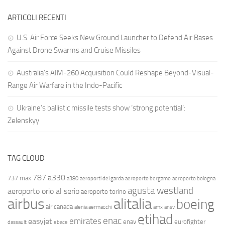
ARTICOLI RECENTI
U.S. Air Force Seeks New Ground Launcher to Defend Air Bases
Against Drone Swarms and Cruise Missiles
Australia’s AIM-260 Acquisition Could Reshape Beyond-Visual-
Range Air Warfare in the Indo-Pacific
Ukraine’s ballistic missile tests show ‘strong potential’:
Zelenskyy
TAG CLOUD
787
a330
737 max
a380
aeroporti del garda
aeroporto bergamo
aeroporto bologna
agusta westland
aeroporto orio al serio
aeroporto torino
airbus
alitalia
boeing
air canada
alenia aermacchi
amx
ansv
etihad
enac
emirates
easyjet
enav
eurofighter
dassault
ebace