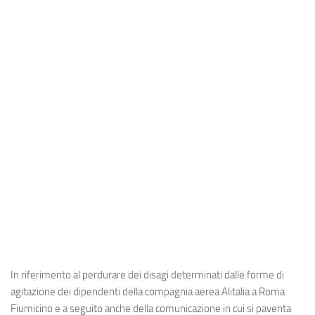
Industria
Notizie Estero
Compagnie Aeree
Forze Aeree
Industria
Media
Video
Aeroporti
Compagnie Aeree
Forze Aeree
Incidenti
In riferimento al perdurare dei disagi determinati dalle forme di
Industria
agitazione dei dipendenti della compagnia aerea
Alitalia
a
Roma
Fiumicino
e a seguito anche della comunicazione in cui si paventa