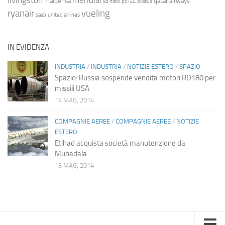
livingston
meridiana
malpensa
qatar airways
nato
pc-24
pilatus
ryanair
vueling
saab
united airlines
IN EVIDENZA
INDUSTRIA
/
INDUSTRIA
/
NOTIZIE ESTERO
/
SPAZIO
Spazio: Russia sospende vendita motori RD180 per
missili USA
14 MAG, 2014
COMPAGNIE AEREE
/
COMPAGNIE AEREE
/
NOTIZIE
ESTERO
Etihad acquista società manutenzione da
Mubadala
13 MAG, 2014