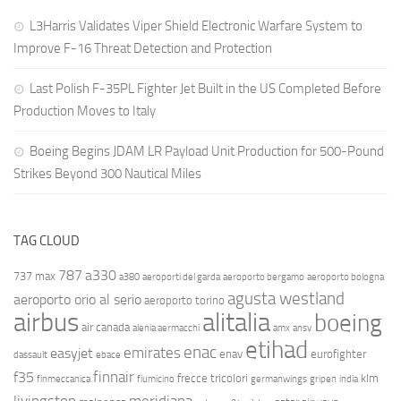
L3Harris Validates Viper Shield Electronic Warfare System to
Improve F-16 Threat Detection and Protection
Last Polish F-35PL Fighter Jet Built in the US Completed Before
Production Moves to Italy
Boeing Begins JDAM LR Payload Unit Production for 500-Pound
Strikes Beyond 300 Nautical Miles
TAG CLOUD
787
a330
737 max
a380
aeroporti del garda
aeroporto bergamo
aeroporto bologna
agusta westland
aeroporto orio al serio
aeroporto torino
airbus
alitalia
boeing
air canada
alenia aermacchi
amx
ansv
etihad
enac
emirates
easyjet
enav
eurofighter
dassault
ebace
finnair
f35
frecce tricolori
klm
finmeccanica
fiumicino
germanwings
gripen
india