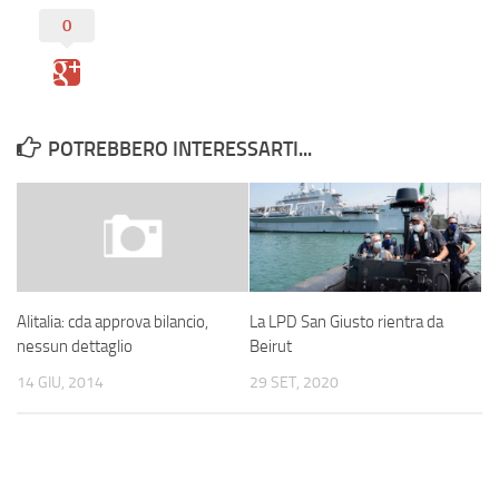
0
POTREBBERO INTERESSARTI...
La LPD San Giusto rientra da
Alitalia: cda approva bilancio,
Beirut
nessun dettaglio
29 SET, 2020
14 GIU, 2014