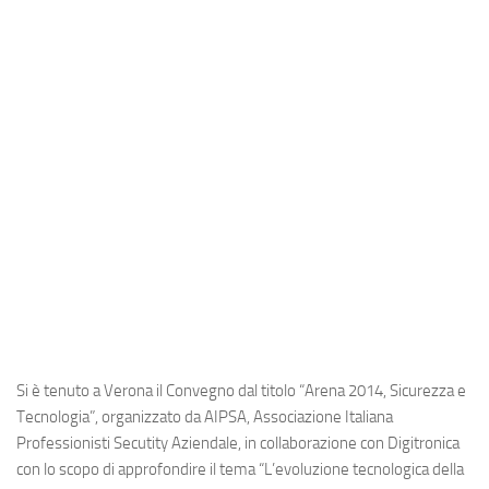
Industria
Notizie Estero
Compagnie Aeree
Forze Aeree
Industria
Media
Video
Aeroporti
Compagnie Aeree
Forze Aeree
Si è tenuto a Verona il Convegno dal titolo “Arena 2014, Sicurezza e
Incidenti
Tecnologia”, organizzato da
AIPSA
,
Associazione Italiana
Professionisti Secutity Aziendale
, in collaborazione con
Digitronica
Industria
con lo scopo di approfondire il tema “L’evoluzione tecnologica della