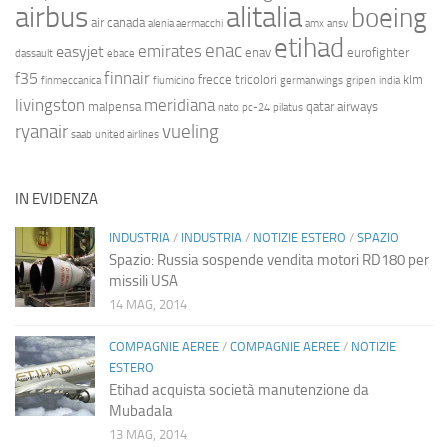
airbus
alitalia
boeing
air canada
alenia aermacchi
amx
ansv
etihad
enac
emirates
easyjet
enav
eurofighter
dassault
ebace
finnair
f35
frecce tricolori
klm
finmeccanica
fiumicino
germanwings
gripen
india
livingston
meridiana
malpensa
qatar airways
nato
pc-24
pilatus
ryanair
vueling
saab
united airlines
IN EVIDENZA
INDUSTRIA
/
INDUSTRIA
/
NOTIZIE ESTERO
/
SPAZIO
Spazio: Russia sospende vendita motori RD180 per
missili USA
14 MAG, 2014
COMPAGNIE AEREE
/
COMPAGNIE AEREE
/
NOTIZIE
ESTERO
Etihad acquista società manutenzione da
Mubadala
13 MAG, 2014