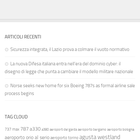
ARTICOLI RECENTI
Sicurezza integrata, il Lazio prova a colmare il vuoto normativo
La nuova Difesa italiana entra nell’era del dominio cyber: il
disegno di legge che punta a cambiare il modello militare nazionale
Norse seeks new home for six Boeing 787s as formal airline sale
process begins
TAG CLOUD
787
a330
737 max
a380
aeroporti del garda
aeroporto bergamo
aeroporto bologna
agusta westland
aeroporto orio al serio
aeroporto torino