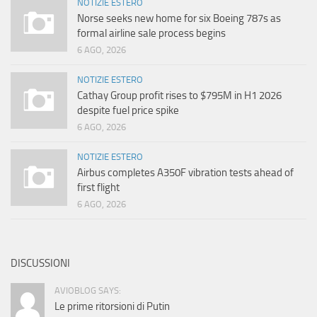
NOTIZIE ESTERO
Norse seeks new home for six Boeing 787s as
formal airline sale process begins
6 AGO, 2026
NOTIZIE ESTERO
Cathay Group profit rises to $795M in H1 2026
despite fuel price spike
6 AGO, 2026
NOTIZIE ESTERO
Airbus completes A350F vibration tests ahead of
first flight
6 AGO, 2026
DISCUSSIONI
AVIOBLOG SAYS:
Le prime ritorsioni di Putin