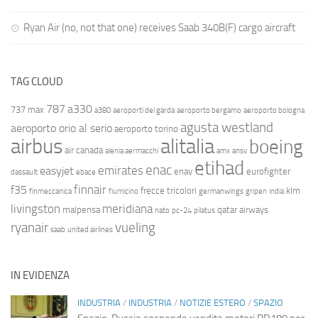
Ryan Air (no, not that one) receives Saab 340B(F) cargo aircraft
TAG CLOUD
787
a330
737 max
a380
aeroporti del garda
aeroporto bergamo
aeroporto bologna
agusta westland
aeroporto orio al serio
aeroporto torino
airbus
alitalia
boeing
air canada
alenia aermacchi
amx
ansv
etihad
enac
emirates
easyjet
enav
eurofighter
dassault
ebace
finnair
f35
frecce tricolori
klm
finmeccanica
fiumicino
germanwings
gripen
india
livingston
meridiana
malpensa
qatar airways
nato
pc-24
pilatus
ryanair
vueling
saab
united airlines
IN EVIDENZA
INDUSTRIA
/
INDUSTRIA
/
NOTIZIE ESTERO
/
SPAZIO