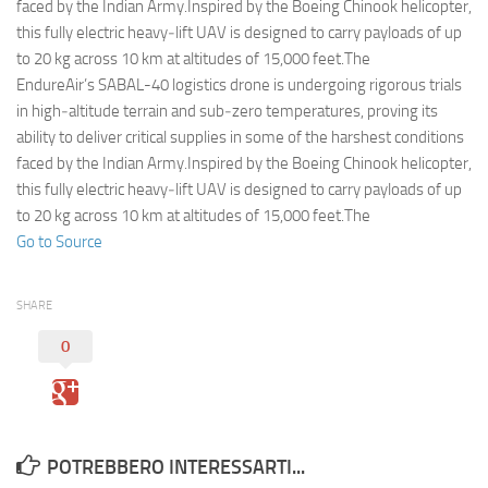
Eventi
faced by the Indian Army.Inspired by the Boeing Chinook helicopter,
this fully electric heavy‑lift UAV is designed to carry payloads of up
to 20 kg across 10 km at altitudes of 15,000 feet.The
EndureAir’s SABAL-40 logistics drone is undergoing rigorous trials
in high‑altitude terrain and sub‑zero temperatures, proving its
ability to deliver critical supplies in some of the harshest conditions
faced by the Indian Army.Inspired by the Boeing Chinook helicopter,
this fully electric heavy‑lift UAV is designed to carry payloads of up
to 20 kg across 10 km at altitudes of 15,000 feet.The
Go to Source
SHARE
0
POTREBBERO INTERESSARTI...