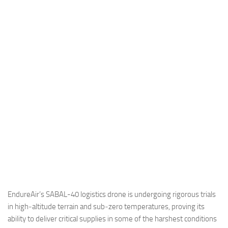
Industria
Notizie Estero
Compagnie Aeree
Forze Aeree
Industria
Media
Video
Aeroporti
Compagnie Aeree
Forze Aeree
Incidenti
EndureAir’s SABAL-40 logistics drone is undergoing rigorous trials
in high‑altitude terrain and sub‑zero temperatures, proving its
Industria
ability to deliver critical supplies in some of the harshest conditions