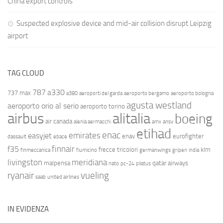
China export controls
Suspected explosive device and mid-air collision disrupt Leipzig
airport
TAG CLOUD
787
a330
737 max
a380
aeroporti del garda
aeroporto bergamo
aeroporto bologna
agusta westland
aeroporto orio al serio
aeroporto torino
airbus
alitalia
boeing
air canada
alenia aermacchi
amx
ansv
etihad
enac
emirates
easyjet
enav
eurofighter
dassault
ebace
finnair
f35
frecce tricolori
klm
finmeccanica
fiumicino
germanwings
gripen
india
livingston
meridiana
malpensa
qatar airways
nato
pc-24
pilatus
ryanair
vueling
saab
united airlines
IN EVIDENZA