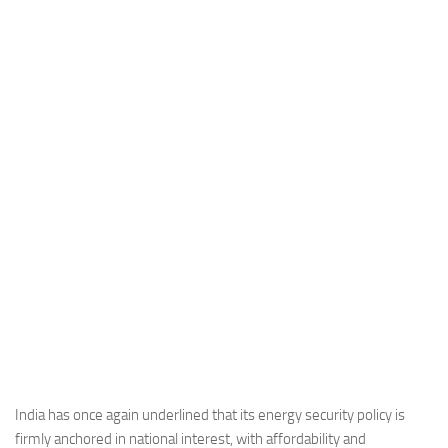
Industria
Notizie Estero
Compagnie Aeree
Forze Aeree
Industria
Media
Video
Aeroporti
Compagnie Aeree
Forze Aeree
Incidenti
Industria
India has once again underlined that its energy security policy is
firmly anchored in national interest, with affordability and