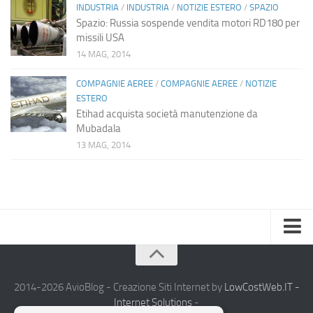
INDUSTRIA
/
INDUSTRIA
/
NOTIZIE ESTERO
/
SPAZIO
Spazio: Russia sospende vendita motori RD180 per
missili USA
14 MAG, 2014
COMPAGNIE AEREE
/
COMPAGNIE AEREE
/
NOTIZIE
ESTERO
Etihad acquista società manutenzione da
Mubadala
13 MAG, 2014
Home
Chi Siamo
2014-2026 AvioBlog - Creazione Siti Internet by
LowCostWeb.IT -
Internet Solutions
-
Notizie Estero