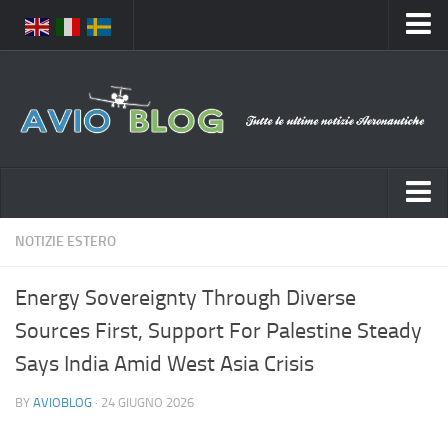
Home
Chi Siamo
Media
Foto
Video
Notizie Italia
NOTIZIE ESTERO
Contatti
Aeronautica Civile
Privacy
Energy Sovereignty Through Diverse
Aeronautica Militare
Pubblicità
Sources First, Support For Palestine Steady
Aeroporti
Disclaimer
Says India Amid West Asia Crisis
Compagnie Aeree
Feed
BY
AVIOBLOG
· 24 GIUGNO 2026
Forze Aeree
Prenota Voli
Incidenti e inconvenienti aerei