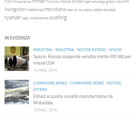
finnair
f35
frecce tricolori
klm
finmeccanica
fiumicino
germanwings
gripen
india
livingston
meridiana
malpensa
qatar airways
nato
pc-24
pilatus
ryanair
vueling
saab
united airlines
IN EVIDENZA
INDUSTRIA
/
INDUSTRIA
/
NOTIZIE ESTERO
/
SPAZIO
Spazio: Russia sospende vendita motori RD180 per
missili USA
14 MAG, 2014
COMPAGNIE AEREE
/
COMPAGNIE AEREE
/
NOTIZIE
ESTERO
Etihad acquista società manutenzione da
Mubadala
13 MAG, 2014