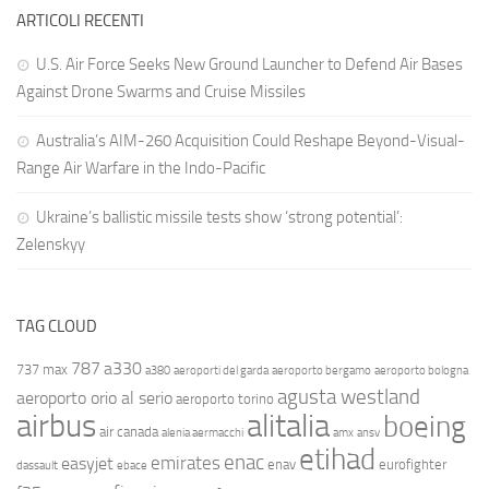
ARTICOLI RECENTI
U.S. Air Force Seeks New Ground Launcher to Defend Air Bases
Against Drone Swarms and Cruise Missiles
Australia’s AIM-260 Acquisition Could Reshape Beyond-Visual-
Range Air Warfare in the Indo-Pacific
Ukraine’s ballistic missile tests show ‘strong potential’:
Zelenskyy
TAG CLOUD
787
a330
737 max
a380
aeroporti del garda
aeroporto bergamo
aeroporto bologna
agusta westland
aeroporto orio al serio
aeroporto torino
airbus
alitalia
boeing
air canada
alenia aermacchi
amx
ansv
etihad
enac
emirates
easyjet
enav
eurofighter
dassault
ebace