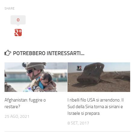
SHARE
0
POTREBBERO INTERESSARTI...
Afghanistan: fuggire o
I ribelli filo USA si arrendono. Il
restare?
Sud della Siria torna ai siriani e
Israele si prepara
25 AGO, 2021
8 SET, 2017