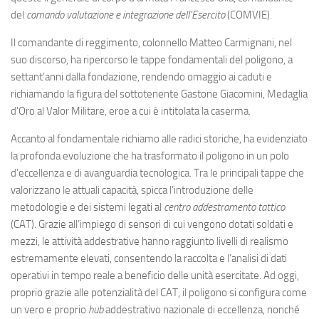
Eventi
del
comando valutazione e integrazione dell’Esercito
(COMVIE).
Il comandante di reggimento, colonnello Matteo Carmignani, nel
suo discorso, ha ripercorso le tappe fondamentali del poligono, a
settant’anni dalla fondazione, rendendo omaggio ai caduti e
richiamando la figura del sottotenente Gastone Giacomini, Medaglia
d’Oro al Valor Militare, eroe a cui è intitolata la caserma.
Accanto al fondamentale richiamo alle radici storiche, ha evidenziato
la profonda evoluzione che ha trasformato il poligono in un polo
d’eccellenza e di avanguardia tecnologica. Tra le principali tappe che
valorizzano le attuali capacità, spicca l’introduzione delle
metodologie e dei sistemi legati al
centro addestramento tattico
(CAT). Grazie all’impiego di sensori di cui vengono dotati soldati e
mezzi, le attività addestrative hanno raggiunto livelli di realismo
estremamente elevati, consentendo la raccolta e l’analisi di dati
operativi in tempo reale a beneficio delle unità esercitate. Ad oggi,
proprio grazie alle potenzialità del CAT, il poligono si configura come
un vero e proprio
hub
addestrativo nazionale di eccellenza, nonché