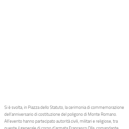
Industria
Notizie Estero
Compagnie Aeree
Forze Aeree
Industria
Media
Video
Aeroporti
Compagnie Aeree
Forze Aeree
Si è svolta, in Piazza dello Statuto, la cerimonia di commemorazione
Incidenti
dell’anniversario di costituzione del poligono di Monte Romano.
Industria
All’evento hanno partecipato autorità civili, militari e religiose, tra
queste il generale di corpo d’armata Francesco Olla, comandante