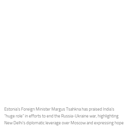
Industria
Notizie Estero
Compagnie Aeree
Forze Aeree
Industria
Media
Video
Aeroporti
Compagnie Aeree
Forze Aeree
Incidenti
Estonia’s Foreign Minister Margus Tsahkna has praised India’s
“huge role” in efforts to end the Russia-Ukraine war, highlighting
Industria
New Delhi’s diplomatic leverage over Moscow and expressing hope