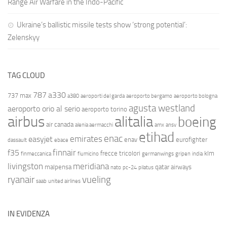
Range Air Warfare in the Indo-Pacific
Ukraine’s ballistic missile tests show ‘strong potential’:
Zelenskyy
TAG CLOUD
787
a330
737 max
a380
aeroporti del garda
aeroporto bergamo
aeroporto bologna
agusta westland
aeroporto orio al serio
aeroporto torino
airbus
alitalia
boeing
air canada
alenia aermacchi
amx
ansv
etihad
enac
emirates
easyjet
enav
eurofighter
dassault
ebace
finnair
f35
frecce tricolori
klm
finmeccanica
fiumicino
germanwings
gripen
india
livingston
meridiana
malpensa
qatar airways
nato
pc-24
pilatus
ryanair
vueling
saab
united airlines
IN EVIDENZA