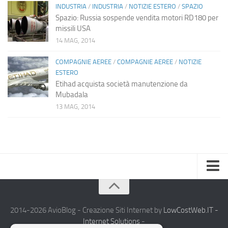
INDUSTRIA
/
INDUSTRIA
/
NOTIZIE ESTERO
/
SPAZIO
Spazio: Russia sospende vendita motori RD180 per
missili USA
14 MAG, 2014
COMPAGNIE AEREE
/
COMPAGNIE AEREE
/
NOTIZIE
ESTERO
Etihad acquista società manutenzione da
Mubadala
13 MAG, 2014
Home
Chi Siamo
2014-2026 AvioBlog - Creazione Siti Internet by
LowCostWeb.IT -
Internet Solutions
-
Notizie Estero