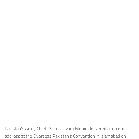
Industria
Notizie Estero
Compagnie Aeree
Forze Aeree
Industria
Media
Video
Aeroporti
Compagnie Aeree
Forze Aeree
Incidenti
Industria
Pakistan’s Army Chief, General Asim Munir, delivered a forceful
address at the Overseas Pakistanis Convention in Islamabad on