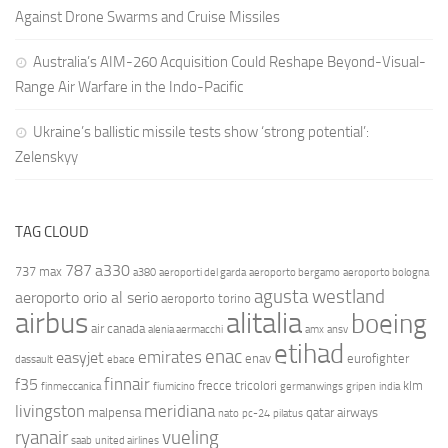
Against Drone Swarms and Cruise Missiles
Australia’s AIM-260 Acquisition Could Reshape Beyond-Visual-
Range Air Warfare in the Indo-Pacific
Ukraine’s ballistic missile tests show ‘strong potential’:
Zelenskyy
TAG CLOUD
787
a330
737 max
a380
aeroporti del garda
aeroporto bergamo
aeroporto bologna
agusta westland
aeroporto orio al serio
aeroporto torino
airbus
alitalia
boeing
air canada
alenia aermacchi
amx
ansv
etihad
enac
emirates
easyjet
enav
eurofighter
dassault
ebace
finnair
f35
frecce tricolori
klm
finmeccanica
fiumicino
germanwings
gripen
india
livingston
meridiana
malpensa
qatar airways
nato
pc-24
pilatus
ryanair
vueling
saab
united airlines