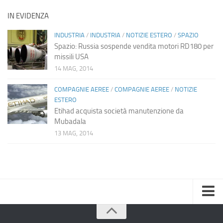
IN EVIDENZA
INDUSTRIA
/
INDUSTRIA
/
NOTIZIE ESTERO
/
SPAZIO
Spazio: Russia sospende vendita motori RD180 per
missili USA
14 MAG, 2014
COMPAGNIE AEREE
/
COMPAGNIE AEREE
/
NOTIZIE
ESTERO
Etihad acquista società manutenzione da
Mubadala
13 MAG, 2014
Home