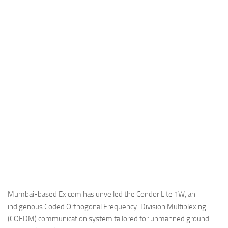
Industria
Notizie Estero
Compagnie Aeree
Forze Aeree
Industria
Media
Video
Aeroporti
Compagnie Aeree
Forze Aeree
Incidenti
Mumbai-based Exicom has unveiled the Condor Lite 1W, an
indigenous Coded Orthogonal Frequency-Division Multiplexing
Industria
(COFDM) communication system tailored for unmanned ground