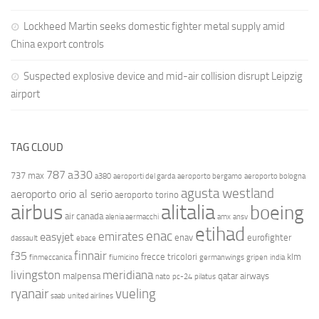
Lockheed Martin seeks domestic fighter metal supply amid
China export controls
Suspected explosive device and mid-air collision disrupt Leipzig
airport
TAG CLOUD
787
a330
737 max
a380
aeroporti del garda
aeroporto bergamo
aeroporto bologna
agusta westland
aeroporto orio al serio
aeroporto torino
airbus
alitalia
boeing
air canada
alenia aermacchi
amx
ansv
etihad
enac
emirates
easyjet
enav
eurofighter
dassault
ebace
finnair
f35
frecce tricolori
klm
finmeccanica
fiumicino
germanwings
gripen
india
livingston
meridiana
malpensa
qatar airways
nato
pc-24
pilatus
ryanair
vueling
saab
united airlines