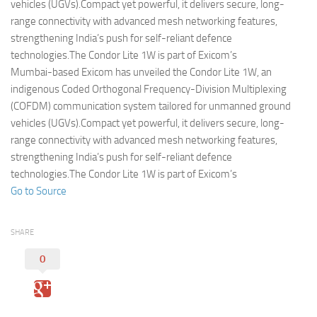
Eventi
vehicles (UGVs).Compact yet powerful, it delivers secure, long-
range connectivity with advanced mesh networking features,
strengthening India’s push for self-reliant defence
technologies.The Condor Lite 1W is part of Exicom’s
Mumbai-based Exicom has unveiled the Condor Lite 1W, an
indigenous Coded Orthogonal Frequency-Division Multiplexing
(COFDM) communication system tailored for unmanned ground
vehicles (UGVs).Compact yet powerful, it delivers secure, long-
range connectivity with advanced mesh networking features,
strengthening India’s push for self-reliant defence
technologies.The Condor Lite 1W is part of Exicom’s
Go to Source
SHARE
0