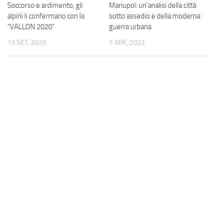
Soccorso e ardimento, gli
Mariupol: un’analisi della città
alpini li confermano con la
sotto assedio e della moderna
“VALLON 2020”
guerra urbana
13 SET, 2020
7 APR, 2022