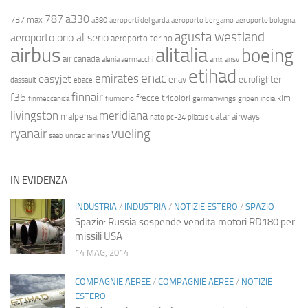
787
a330
737 max
a380
aeroporti del garda
aeroporto bergamo
aeroporto bologna
agusta westland
aeroporto orio al serio
aeroporto torino
airbus
alitalia
boeing
air canada
alenia aermacchi
amx
ansv
etihad
enac
emirates
easyjet
enav
eurofighter
dassault
ebace
finnair
f35
frecce tricolori
klm
finmeccanica
fiumicino
germanwings
gripen
india
livingston
meridiana
malpensa
qatar airways
nato
pc-24
pilatus
ryanair
vueling
saab
united airlines
IN EVIDENZA
INDUSTRIA
/
INDUSTRIA
/
NOTIZIE ESTERO
/
SPAZIO
Spazio: Russia sospende vendita motori RD180 per
missili USA
14 MAG, 2014
COMPAGNIE AEREE
/
COMPAGNIE AEREE
/
NOTIZIE
ESTERO