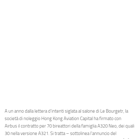
Industria
Notizie Estero
Compagnie Aeree
Forze Aeree
Industria
Media
Video
Aeroporti
Compagnie Aeree
Forze Aeree
A un anno dalla lettera d’intenti siglata al salone di Le Bourgetr, la
Incidenti
società di noleggio Hong Kong Aviation Capital ha firmato con
Airbus il contratto per 70 bireattori della famiglia A320 Neo, dei quali
Industria
30 nella versione A321. Si tratta – sottolinea l’annuncio del