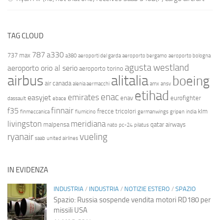
TAG CLOUD
787
a330
737 max
a380
aeroporti del garda
aeroporto bergamo
aeroporto bologna
agusta westland
aeroporto orio al serio
aeroporto torino
airbus
alitalia
boeing
air canada
alenia aermacchi
amx
ansv
etihad
enac
emirates
easyjet
enav
eurofighter
dassault
ebace
finnair
f35
frecce tricolori
klm
finmeccanica
fiumicino
germanwings
gripen
india
livingston
meridiana
malpensa
qatar airways
nato
pc-24
pilatus
ryanair
vueling
saab
united airlines
IN EVIDENZA
INDUSTRIA
/
INDUSTRIA
/
NOTIZIE ESTERO
/
SPAZIO
Spazio: Russia sospende vendita motori RD180 per
missili USA