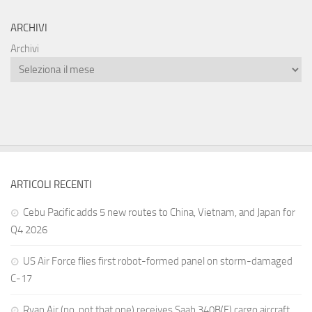
ARCHIVI
Archivi
ARTICOLI RECENTI
Cebu Pacific adds 5 new routes to China, Vietnam, and Japan for
Q4 2026
US Air Force flies first robot-formed panel on storm-damaged
C-17
Ryan Air (no, not that one) receives Saab 340B(F) cargo aircraft