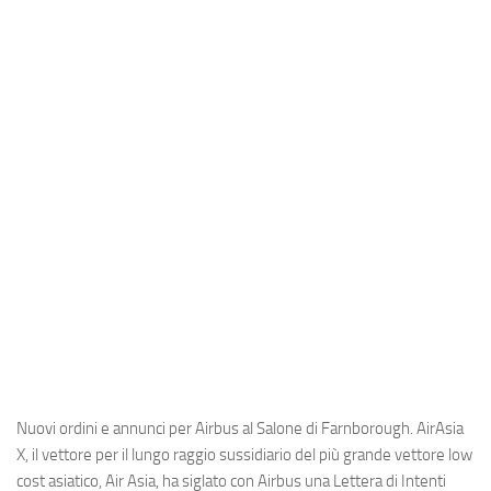
Industria
Notizie Estero
Compagnie Aeree
Forze Aeree
Industria
Media
Video
Aeroporti
Compagnie Aeree
Forze Aeree
Incidenti
Nuovi ordini e annunci per
Airbus
al
Salone di Farnborough
.
AirAsia
Industria
X
, il vettore per il lungo raggio sussidiario del più grande vettore low
cost asiatico,
Air Asia
, ha siglato con Airbus una Lettera di Intenti