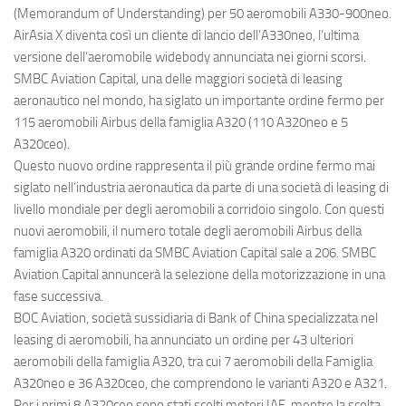
Eventi
(Memorandum of Understanding) per 50 aeromobili
A330-900neo
.
AirAsia X diventa così un cliente di lancio dell’A330neo, l’ultima
versione dell’aeromobile widebody annunciata nei giorni scorsi.
SMBC Aviation Capital, una delle maggiori società di leasing
aeronautico nel mondo, ha siglato un importante ordine fermo per
115 aeromobili Airbus della famiglia
A320
(110
A320neo
e 5
A320ceo
).
Questo nuovo ordine rappresenta il più grande ordine fermo mai
siglato nell’industria aeronautica da parte di una società di leasing di
livello mondiale per degli aeromobili a corridoio singolo. Con questi
nuovi aeromobili, il numero totale degli aeromobili Airbus della
famiglia A320 ordinati da SMBC Aviation Capital sale a 206. SMBC
Aviation Capital annuncerà la selezione della motorizzazione in una
fase successiva.
BOC Aviation, società sussidiaria di Bank of China specializzata nel
leasing di aeromobili, ha annunciato un ordine per 43 ulteriori
aeromobili della famiglia A320, tra cui 7 aeromobili della Famiglia
A320neo e 36 A320ceo, che comprendono le varianti
A320
e
A321
.
Per i primi 8 A320ceo sono stati scelti motori
IAE
, mentre la scelta