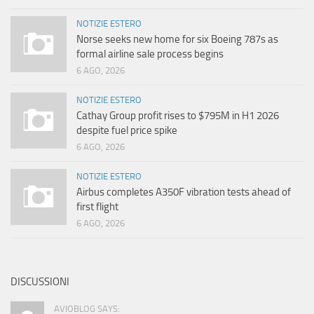
NOTIZIE ESTERO
Norse seeks new home for six Boeing 787s as
formal airline sale process begins
6 AGO, 2026
NOTIZIE ESTERO
Cathay Group profit rises to $795M in H1 2026
despite fuel price spike
6 AGO, 2026
NOTIZIE ESTERO
Airbus completes A350F vibration tests ahead of
first flight
6 AGO, 2026
DISCUSSIONI
AVIOBLOG SAYS: