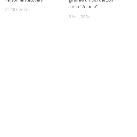
Personnel Recovery
gli allievi ufficiali del 204°
corso “Volontà”
22 GIU, 2020
5 SET, 2024