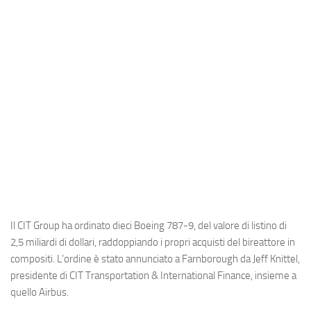
Industria
Notizie Estero
Compagnie Aeree
Forze Aeree
Industria
Media
Video
Aeroporti
Compagnie Aeree
Il CIT Group ha ordinato dieci Boeing 787-9, del valore di listino di
Forze Aeree
2,5 miliardi di dollari, raddoppiando i propri acquisti del bireattore in
compositi. L’ordine è stato annunciato a Farnborough da Jeff Knittel,
Incidenti
presidente di CIT Transportation & International Finance, insieme a
Industria
quello Airbus.