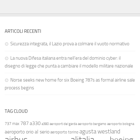
ARTICOLI RECENTI
Sicurezza integrata, il Lazio prova a colmare il vuoto normativo
La nuova Difesa italiana entra nell’era del dominio cyber: il
disegno di legge che punta a cambiare il modello militare nazionale
Norse seeks new home for six Boeing 787s as formal airline sale
process begins
TAG CLOUD
787
a330
737 max
a380
aeroporti del garda
aeroporto bergamo
aeroporto bologna
agusta westland
aeroporto orio al serio
aeroporto torino
airbus
alitalia