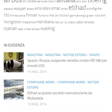
boeing
air canada
alenia aermacchi
amx
ansv
etihad
enac
emirates
easyjet
enav
eurofighter
dassault
ebace
finnair
f35
frecce tricolori
klm
finmeccanica
fiumicino
germanwings
gripen
india
livingston
meridiana
malpensa
qatar airways
nato
pc-24
pilatus
ryanair
vueling
saab
united airlines
IN EVIDENZA
INDUSTRIA
/
INDUSTRIA
/
NOTIZIE ESTERO
/
SPAZIO
Spazio: Russia sospende vendita motori RD180 per
missili USA
14 MAG, 2014
COMPAGNIE AEREE
/
COMPAGNIE AEREE
/
NOTIZIE
ESTERO
Etihad acquista società manutenzione da
Mubadala
13 MAG, 2014