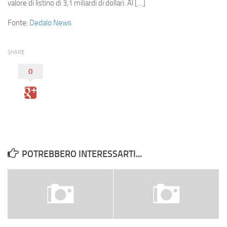
Eventi
valore di listino di 3,1 miliardi di dollari. Al […]
Fonte:
Dedalo News
SHARE
0
POTREBBERO INTERESSARTI...