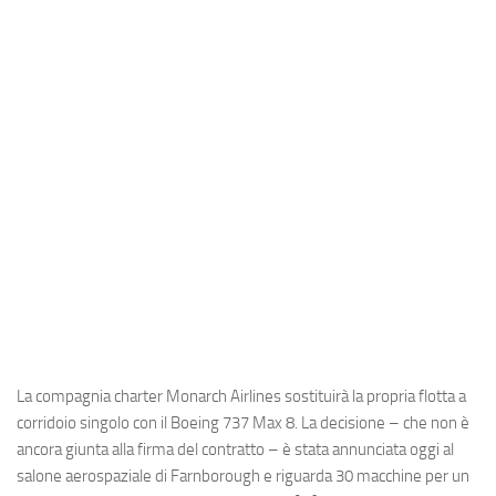
Industria
Notizie Estero
Compagnie Aeree
Forze Aeree
Industria
Media
Video
Aeroporti
Compagnie Aeree
Forze Aeree
La compagnia charter Monarch Airlines sostituirà la propria flotta a
Incidenti
corridoio singolo con il Boeing 737 Max 8. La decisione – che non è
ancora giunta alla firma del contratto – è stata annunciata oggi al
Industria
salone aerospaziale di Farnborough e riguarda 30 macchine per un