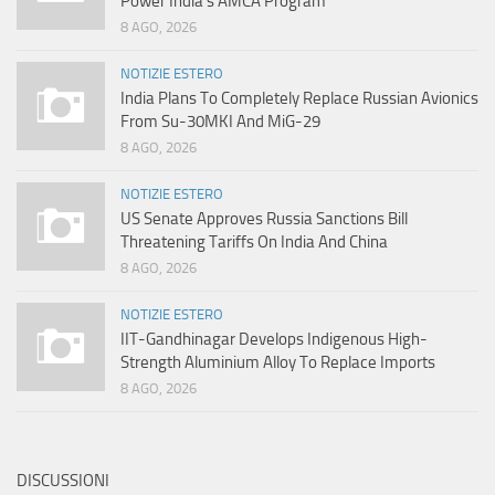
Power India’s AMCA Program
8 AGO, 2026
NOTIZIE ESTERO
India Plans To Completely Replace Russian Avionics
From Su-30MKI And MiG-29
8 AGO, 2026
NOTIZIE ESTERO
US Senate Approves Russia Sanctions Bill
Threatening Tariffs On India And China
8 AGO, 2026
NOTIZIE ESTERO
IIT-Gandhinagar Develops Indigenous High-
Strength Aluminium Alloy To Replace Imports
8 AGO, 2026
DISCUSSIONI