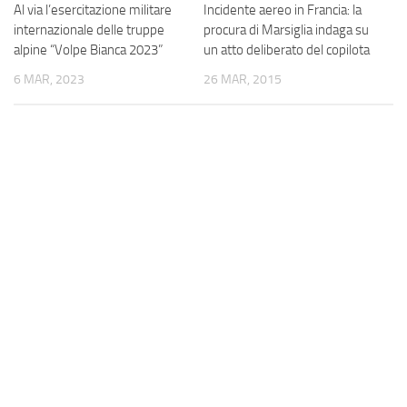
Al via l’esercitazione militare
Incidente aereo in Francia: la
internazionale delle truppe
procura di Marsiglia indaga su
alpine “Volpe Bianca 2023”
un atto deliberato del copilota
6 MAR, 2023
26 MAR, 2015