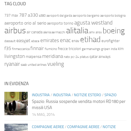
TAG CLOUD
787
a330
737 max
a380
aeroporti del garda
aeroporto bergamo
aeroporto bologna
agusta westland
aeroporto orio al serio
aeroporto torino
airbus
alitalia
boeing
air canada
alenia aermacchi
amx
ansv
etihad
enac
emirates
easyjet
enav
eurofighter
dassault
ebace
finnair
f35
frecce tricolori
klm
finmeccanica
fiumicino
germanwings
gripen
india
livingston
meridiana
malpensa
qatar airways
nato
pc-24
pilatus
ryanair
vueling
saab
united airlines
IN EVIDENZA
INDUSTRIA
/
INDUSTRIA
/
NOTIZIE ESTERO
/
SPAZIO
Spazio: Russia sospende vendita motori RD180 per
missili USA
14 MAG, 2014
COMPAGNIE AEREE
/
COMPAGNIE AEREE
/
NOTIZIE