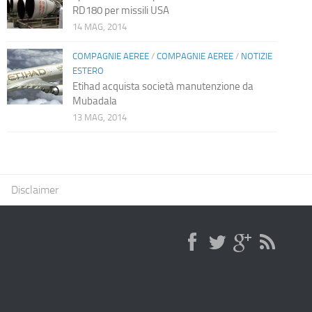
RD180 per missili USA
14 MAG, 2014
COMPAGNIE AEREE
/
COMPAGNIE AEREE
/
NOTIZIE
ESTERO
Etihad acquista società manutenzione da
Mubadala
13 MAG, 2014
Disclaimer