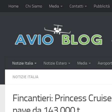
Home
Chi Siamo
Media
Contatti
Pubblicità
Notizie Italia
Notizie Estero
Media
Aeroport
NOTIZIE ITALIA
Fincantieri: Princess Cruise
nave da 143.000 t