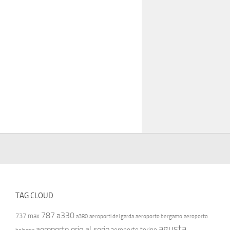
TAG CLOUD
787
a330
737 max
a380
aeroporti del garda
aeroporto bergamo
aeroporto
agusta
aeroporto orio al serio
aeroporto torino