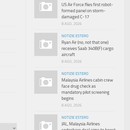
US Air Force flies first robot-
formed panel on storm-
damaged C-17
8 AGO, 2026
NOTIZIE ESTERO
Ryan Air (no, not that one)
receives Saab 340B(F) cargo
aircraft
8 AGO, 2026
NOTIZIE ESTERO
Malaysia Airlines cabin crew
face drug check as
mandatory pilot screening
begins
8 AGO, 2026
NOTIZIE ESTERO
JAL, Malaysia Airlines