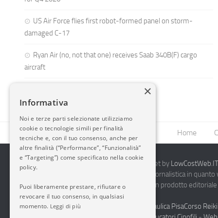
US Air Force flies first robot-formed panel on storm-
damaged C-17
Ryan Air (no, not that one) receives Saab 340B(F) cargo
aircraft
×
Informativa
Noi e terze parti selezionate utilizziamo
cookie o tecnologie simili per finalità
Home
C
tecniche e, con il tuo consenso, anche per
altre finalità (“Performance”, “Funzionalità”
e “Targeting”) come specificato nella cookie
2014-2026 AvioBlog - Creazione Siti Internet by
LowCostWeb.IT 
policy.
Questo blog non rappresenta una testata giornalistica in quanto
periodicità. Non può pertanto considerarsi un prodotto editoriale 
Puoi liberamente prestare, rifiutare o
7.03.2001.
Disclaimer Completo
revocare il tuo consenso, in qualsiasi
momento.
Vendita Abbigliamento Sicurezza
Termoidraulica Pisa
Corso Reiki
Leggi di più
Napoli
Corsi Formazione Mediatori Felini Educatori Cinofili
-
Web 