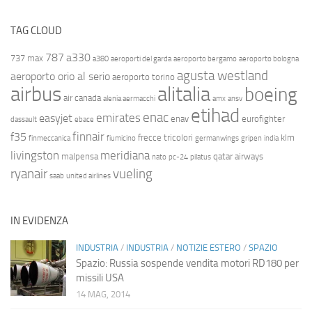
TAG CLOUD
787
a330
737 max
a380
aeroporti del garda
aeroporto bergamo
aeroporto bologna
agusta westland
aeroporto orio al serio
aeroporto torino
airbus
alitalia
boeing
air canada
alenia aermacchi
amx
ansv
etihad
enac
emirates
easyjet
enav
eurofighter
dassault
ebace
finnair
f35
frecce tricolori
klm
finmeccanica
fiumicino
germanwings
gripen
india
livingston
meridiana
malpensa
qatar airways
nato
pc-24
pilatus
ryanair
vueling
saab
united airlines
IN EVIDENZA
INDUSTRIA
/
INDUSTRIA
/
NOTIZIE ESTERO
/
SPAZIO
Spazio: Russia sospende vendita motori RD180 per
missili USA
14 MAG, 2014