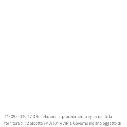
Industria
Notizie Estero
Compagnie Aeree
Forze Aeree
Industria
Media
Video
Aeroporti
Compagnie Aeree
Forze Aeree
Incidenti
11-09-2014 17:07In relazione al procedimento riguardante la
Industria
fornitura di 12 elicotteri AW101 VVIP al Governo indiano oggetto di