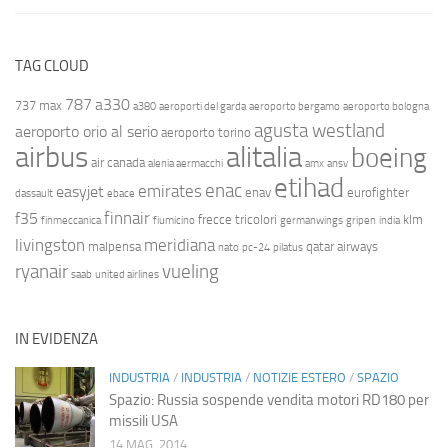
TAG CLOUD
787
a330
737 max
a380
aeroporti del garda
aeroporto bergamo
aeroporto bologna
agusta westland
aeroporto orio al serio
aeroporto torino
airbus
alitalia
boeing
air canada
alenia aermacchi
amx
ansv
etihad
enac
emirates
easyjet
enav
eurofighter
dassault
ebace
finnair
f35
frecce tricolori
klm
finmeccanica
fiumicino
germanwings
gripen
india
livingston
meridiana
malpensa
qatar airways
nato
pc-24
pilatus
ryanair
vueling
saab
united airlines
IN EVIDENZA
INDUSTRIA
/
INDUSTRIA
/
NOTIZIE ESTERO
/
SPAZIO
Spazio: Russia sospende vendita motori RD180 per
missili USA
14 MAG, 2014