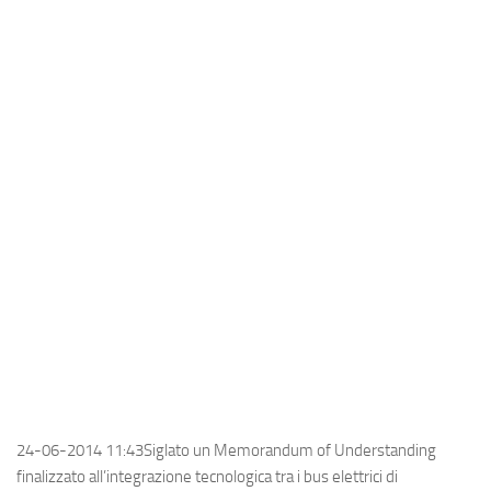
Industria
Notizie Estero
Compagnie Aeree
Forze Aeree
Industria
Media
Video
Aeroporti
Compagnie Aeree
Forze Aeree
Incidenti
24-06-2014 11:43Siglato un Memorandum of Understanding
Industria
finalizzato all’integrazione tecnologica tra i bus elettrici di