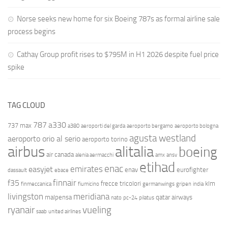
Norse seeks new home for six Boeing 787s as formal airline sale
process begins
Cathay Group profit rises to $795M in H1 2026 despite fuel price
spike
TAG CLOUD
787
a330
737 max
a380
aeroporti del garda
aeroporto bergamo
aeroporto bologna
agusta westland
aeroporto orio al serio
aeroporto torino
airbus
alitalia
boeing
air canada
alenia aermacchi
amx
ansv
etihad
enac
emirates
easyjet
enav
eurofighter
dassault
ebace
finnair
f35
frecce tricolori
klm
finmeccanica
fiumicino
germanwings
gripen
india
livingston
meridiana
malpensa
qatar airways
nato
pc-24
pilatus
ryanair
vueling
saab
united airlines