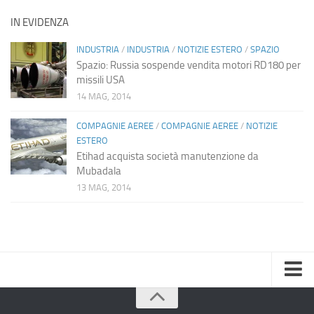
IN EVIDENZA
INDUSTRIA
/
INDUSTRIA
/
NOTIZIE ESTERO
/
SPAZIO
Spazio: Russia sospende vendita motori RD180 per
missili USA
14 MAG, 2014
COMPAGNIE AEREE
/
COMPAGNIE AEREE
/
NOTIZIE
ESTERO
Etihad acquista società manutenzione da
Mubadala
13 MAG, 2014
Home