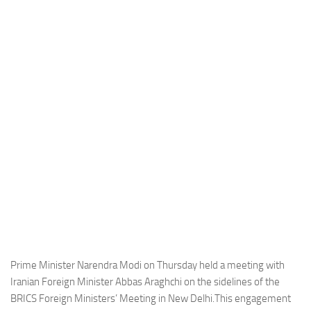
Industria
Notizie Estero
Compagnie Aeree
Forze Aeree
Industria
Media
Video
Aeroporti
Compagnie Aeree
Forze Aeree
Incidenti
Prime Minister Narendra Modi on Thursday held a meeting with
Iranian Foreign Minister Abbas Araghchi on the sidelines of the
Industria
BRICS Foreign Ministers’ Meeting in New Delhi.This engagement