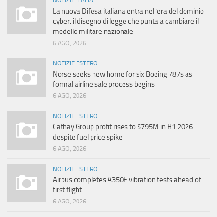
NOTIZIE ITALIA
La nuova Difesa italiana entra nell’era del dominio
cyber: il disegno di legge che punta a cambiare il
modello militare nazionale
6 AGO, 2026
NOTIZIE ESTERO
Norse seeks new home for six Boeing 787s as
formal airline sale process begins
6 AGO, 2026
NOTIZIE ESTERO
Cathay Group profit rises to $795M in H1 2026
despite fuel price spike
6 AGO, 2026
NOTIZIE ESTERO
Airbus completes A350F vibration tests ahead of
first flight
6 AGO, 2026